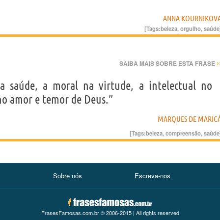
ANNA KOURNIKOV
[Tags:
beleza
,
orgulho
,
saúde
›
SAIBA MAIS SOBRE ESTA FRASE
na saúde, a moral na virtude, a intelectual no
 no amor e temor de Deus.”
MARQUES DE MARIC
[Tags:
beleza
,
compreensão
,
saúde
Sobre nós
Escreva-nos
FrasesFamosas.com.br © 2006-2015 | All rights reserved