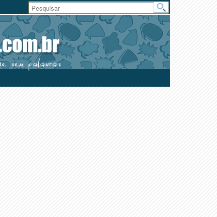
Área
do
Usuário