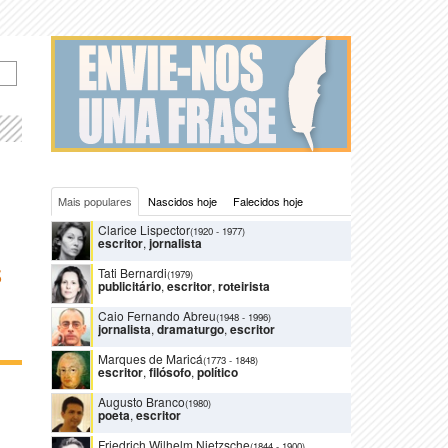
Mais populares
Nascidos hoje
Falecidos hoje
Clarice Lispector
(1920
-
1977)
escritor
,
jornalista
Tati Bernardi
S
(1979)
publicitário
,
escritor
,
roteirista
Caio Fernando Abreu
(1948
-
1996)
jornalista
,
dramaturgo
,
escritor
Marques de Maricá
(1773
-
1848)
escritor
,
filósofo
,
político
Augusto Branco
(1980)
poeta
,
escritor
Friedrich Wilhelm Nietzsche
(1844
-
1900)