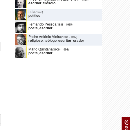
escritor
,
filósofo
Lula
(1945)
político
Fernando Pessoa
(1888
-
1935)
poeta
,
escritor
Padre António Vieira
(1608
-
1697)
religioso
,
teólogo
,
escritor
,
orador
Mário Quintana
(1906
-
1994)
poeta
,
escritor