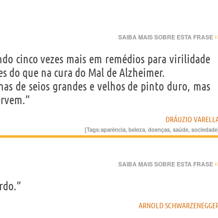
›
SAIBA MAIS SOBRE ESTA FRASE
ndo cinco vezes mais em remédios para virilidade
es do que na cura do Mal de Alzheimer.
has de seios grandes e velhos de pinto duro, mas
ervem.”
DRÁUZIO VARELL
[Tags:
aparência
,
beleza
,
doenças
,
saúde
,
sociedade
›
SAIBA MAIS SOBRE ESTA FRASE
rdo.”
ARNOLD SCHWARZENEGGE