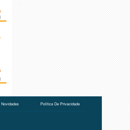
A
]
›
Á
]
Novidades
Política De Privacidade