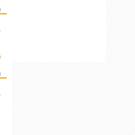
]
›
S
]
›