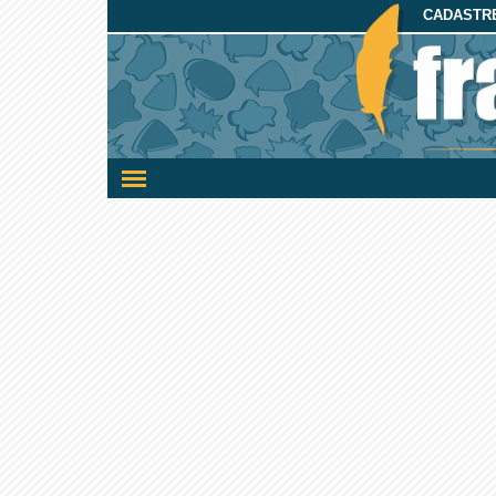
CADASTRE
Ativar/desativar
a
navegação