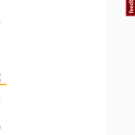
›
A
]
›
R