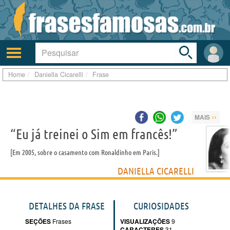
Toggle
search
bar
Ativar/desativar
Área
a
do
navegação
Usuá
Home
Daniella Cicarelli
Frase
››
MAIS
“Eu já treinei o Sim em francês!”
Em 2005, sobre o casamento com Ronaldinho em Paris.
DANIELLA CICARELLI
DETALHES DA FRASE
CURIOSIDADES
SEÇÕES
Frases
VISUALIZAÇÕES
9
CARACTERES
31