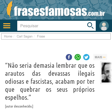
Toggle
search
bar
Ativar/desativar
Área
a
do
navegação
Usuá
Home
Carl Sagan
Frase
››
MAIS
“Não seria demasia lembrar que os
arautos das devassas ilegais
odiosas e fascistas, acabam por ter
que quebrar os seus próprios
espelhos.”
autor desconhecido.