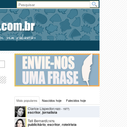
Área
do
Usuário
Mais populares
Nascidos hoje
Falecidos hoje
Clarice Lispector
(1920
-
1977)
escritor
,
jornalista
Tati Bernardi
(1979)
publicitário
,
escritor
,
roteirista