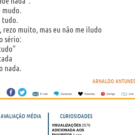
nde nada".
 e mudo.
 tudo.
 rezo muito, mas eu não me iludo
 sério:
tudo"
tada
o nada.
ARNALDO ANTUNE
E-mail
Comentar
Favoritos
Corrige
Link
AVALIAÇÃO MÉDIA
CURIOSIDADES
VISUALIZAÇÕES
2576
ADICIONADA AOS
FAVORITOS
1 vez