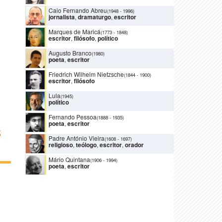
Caio Fernando Abreu
(1948
-
1996)
jornalista
,
dramaturgo
,
escritor
Marques de Maricá
(1773
-
1848)
escritor
,
filósofo
,
político
Augusto Branco
(1980)
poeta
,
escritor
Friedrich Wilhelm Nietzsche
(1844
-
1900)
escritor
,
filósofo
Lula
(1945)
político
Fernando Pessoa
(1888
-
1935)
poeta
,
escritor
S
Padre António Vieira
(1608
-
1697)
religioso
,
teólogo
,
escritor
,
orador
Mário Quintana
(1906
-
1994)
poeta
,
escritor