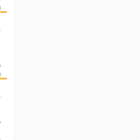
]
›
A
]
›
Y