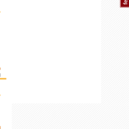
›
O
]
›
I