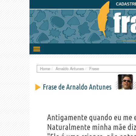
CADASTRE
Ativar/desativar
a
navegação
Home
Arnaldo Antunes
Frase
Frase de Arnaldo Antunes
Antigamente quando eu me ex
Naturalmente minha mãe diz