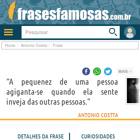
Toggle
search
bar
Ativar/desativar
Área
a
do
navegação
Usuá
Home
Antonio Costta
Frase
››
MAIS
“A pequenez de uma pessoa
agiganta-se quando ela sente
inveja das outras pessoas.”
ANTONIO COSTTA
DETALHES DA FRASE
CURIOSIDADES