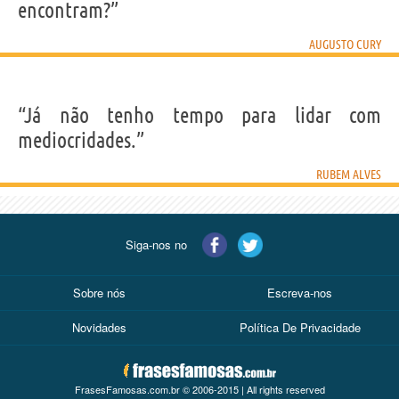
encontram?”
AUGUSTO CURY
“Já não tenho tempo para lidar com
mediocridades.”
RUBEM ALVES
Siga-nos no
Sobre nós
Escreva-nos
Novidades
Política De Privacidade
FrasesFamosas.com.br © 2006-2015 | All rights reserved