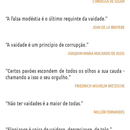
CONDESSA DE SÉGUR
“A falsa modéstia é o último requinte da vaidade.”
JEAN DE LA BRUYERE
“A vaidade é um princípio de corrupção.”
JOAQUIM MARIA MACHADO DE ASSIS
“Certos pavões escondem de todos os olhos a sua cauda -
chamando a isso o seu orgulho.”
FRIEDRICH WILHELM NIETZSCHE
“Não ter vaidades é a maior de todas.”
MILLÔR FERNANDES
“Elogiar-se é coisa de vaidoso, depreciar-se, de tolo.”