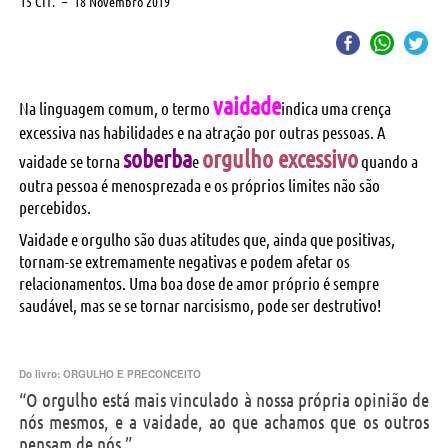
15 CIT.
–
18 Novembro 2019
vaidade
Na linguagem comum, o termo
indica uma crença
excessiva nas habilidades e na atração por outras pessoas. A
soberba
orgulho excessivo
vaidade se torna
e
quando a
outra pessoa é menosprezada e os próprios limites não são
percebidos.
Vaidade e orgulho são duas atitudes que, ainda que positivas,
tornam-se extremamente negativas e podem afetar os
relacionamentos. Uma boa dose de amor próprio é sempre
saudável, mas se se tornar narcisismo, pode ser destrutivo!
Do livro:
ORGULHO E PRECONCEITO
“O orgulho está mais vinculado à nossa própria opinião de
nós mesmos, e a vaidade, ao que achamos que os outros
pensam de nós.”