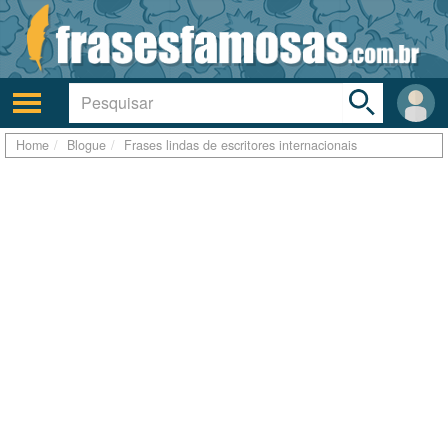
Toggle
search
bar
Ativar/desativar
Área
a
do
navegação
Usuá
Home
Blogue
Frases lindas de escritores internacionais