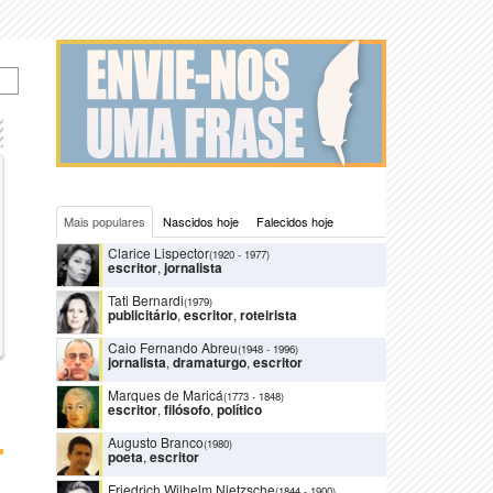
Mais populares
Nascidos hoje
Falecidos hoje
Clarice Lispector
(1920
-
1977)
escritor
,
jornalista
Tati Bernardi
(1979)
publicitário
,
escritor
,
roteirista
Caio Fernando Abreu
(1948
-
1996)
jornalista
,
dramaturgo
,
escritor
Marques de Maricá
(1773
-
1848)
escritor
,
filósofo
,
político
Augusto Branco
(1980)
poeta
,
escritor
Friedrich Wilhelm Nietzsche
(1844
-
1900)