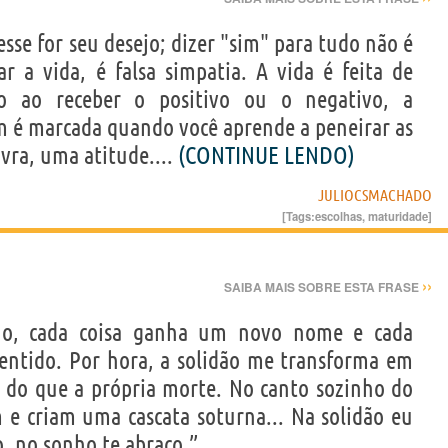
sse for seu desejo; dizer "sim" para tudo não é
 a vida, é falsa simpatia. A vida é feita de
to ao receber o positivo ou o negativo, a
 é marcada quando você aprende a peneirar as
avra, uma atitude....
(CONTINUE LENDO)
JULIOCSMACHADO
[Tags:
escolhas
,
maturidade
]
››
SAIBA MAIS SOBRE ESTA FRASE
ho, cada coisa ganha um novo nome e cada
tido. Por hora, a solidão me transforma em
do que a própria morte. No canto sozinho do
 e criam uma cascata soturna... Na solidão eu
, no sonho te abraço.”