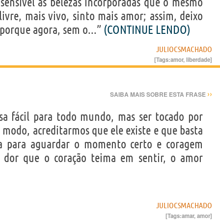
sensível as belezas incorporadas que o mesmo
livre, mais vivo, sinto mais amor; assim, deixo
porque agora, sem o...”
(CONTINUE LENDO)
JULIOCSMACHADO
[Tags:
amor
,
liberdade
]
››
SAIBA MAIS SOBRE ESTA FRASE
sa fácil para todo mundo, mas ser tocado por
 modo, acreditarmos que ele existe e que basta
cia para aguardar o momento certo e coragem
is dor que o coração teima em sentir, o amor
JULIOCSMACHADO
[Tags:
amar
,
amor
]