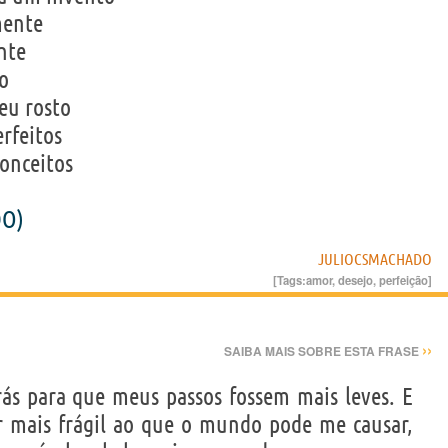
mente
nte
o
eu rosto
rfeitos
conceitos
DO)
JULIOCSMACHADO
[Tags:
amor
,
desejo
,
perfeição
]
››
SAIBA MAIS SOBRE ESTA FRASE
trás para que meus passos fossem mais leves. E
 mais frágil ao que o mundo pode me causar,