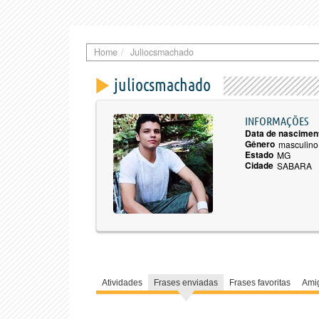
Home
Juliocsmachado
juliocsmachado
INFORMAÇÕES
Data de nascimen
Gênero
masculino
Estado
MG
Cidade
SABARA
Atividades
Frases enviadas
Frases favoritas
Ami