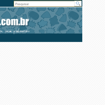
Área
do
Usuário