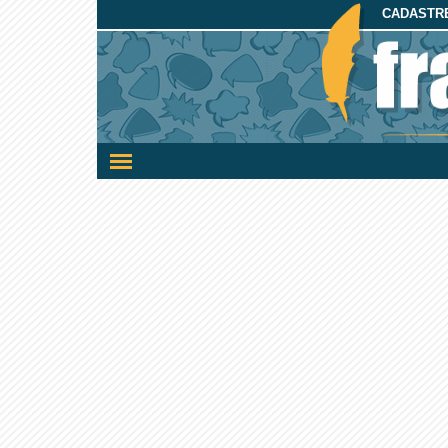
CADASTRE
Ativar/desativar
a
navegação