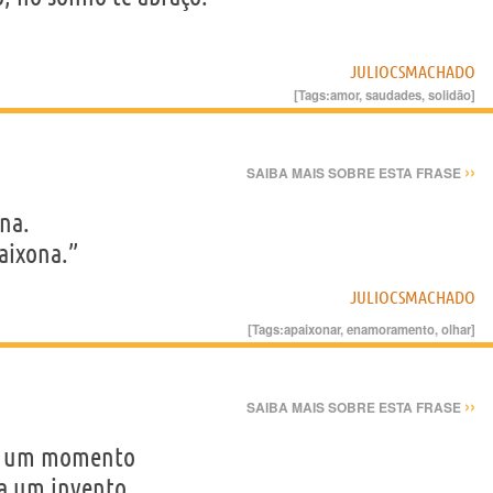
JULIOCSMACHADO
[Tags:
amor
,
saudades
,
solidão
]
››
SAIBA MAIS SOBRE ESTA FRASE
ona.
aixona.”
JULIOCSMACHADO
[Tags:
apaixonar
,
enamoramento
,
olhar
]
››
SAIBA MAIS SOBRE ESTA FRASE
ja um momento
ja um invento