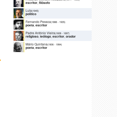
escritor
,
filósofo
Lula
(1945)
político
Fernando Pessoa
(1888
-
1935)
poeta
,
escritor
Padre António Vieira
(1608
-
1697)
religioso
,
teólogo
,
escritor
,
orador
Mário Quintana
(1906
-
1994)
poeta
,
escritor