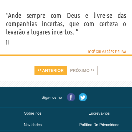
“Ande sempre com Deus e livre-se das
companhias incertas, que com certeza o
levarão a lugares incertos. ”
JOSÉ GUIMARÃES E SILVA
‹‹
››
ANTERIOR
PRÓXIMO
Siga-nos no
Sobre nós
Escreva-nos
Novidades
Política De Privacidade