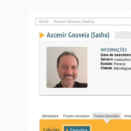
Home
Aucenir Gouveia (Sasho)
Aucenir Gouveia (Sasho)
INFORMAÇÕES
Data de nascimen
Gênero
masculino
Estado
Paraná
Cidade
Mandagua
Atividades
Frases enviadas
Frases favoritas
Ami
Coleções
Favoritos