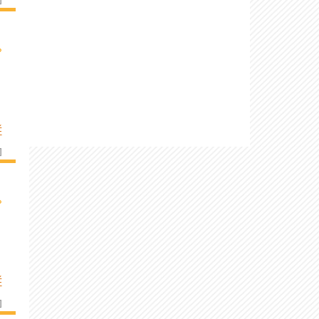
›
É
]
›
É
]