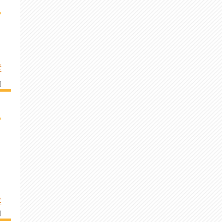
›
É
]
›
É
]