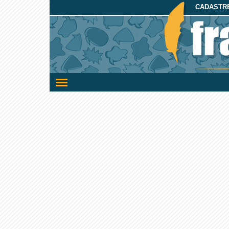
CADASTRE
Ativar/desativar
a
navegação