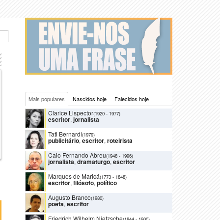
Mais populares
Nascidos hoje
Falecidos hoje
Clarice Lispector
(1920
-
1977)
escritor
,
jornalista
Tati Bernardi
(1979)
publicitário
,
escritor
,
roteirista
Caio Fernando Abreu
(1948
-
1996)
jornalista
,
dramaturgo
,
escritor
Marques de Maricá
(1773
-
1848)
escritor
,
filósofo
,
político
Augusto Branco
(1980)
poeta
,
escritor
Friedrich Wilhelm Nietzsche
(1844
-
1900)