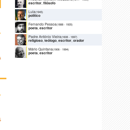
escritor
,
filósofo
Lula
(1945)
político
Fernando Pessoa
(1888
-
1935)
poeta
,
escritor
›
Padre António Vieira
(1608
-
1697)
religioso
,
teólogo
,
escritor
,
orador
Mário Quintana
(1906
-
1994)
poeta
,
escritor
A
›
S