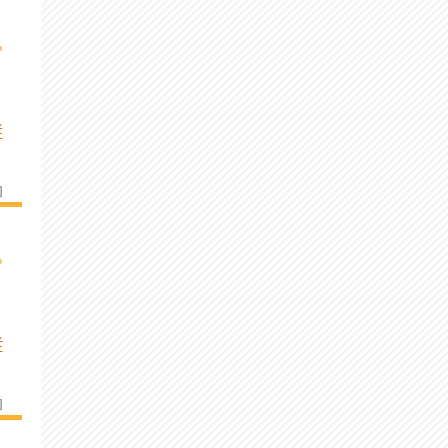
›
É
]
›
É
]