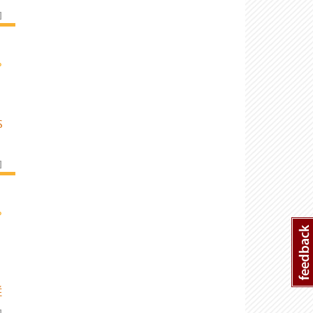
]
›
S
]
›
É
]