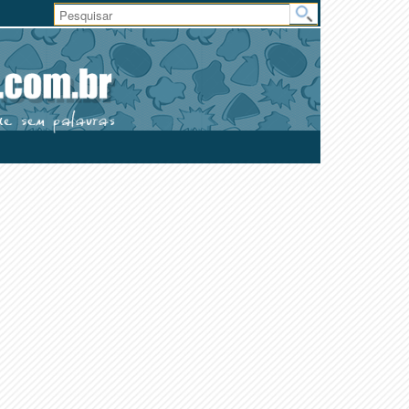
Área
do
Usuário