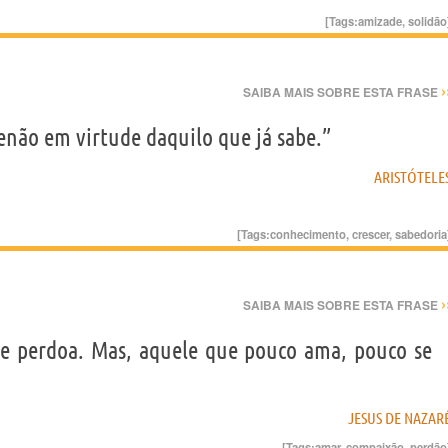
[Tags:
amizade
,
solidão
›
SAIBA MAIS SOBRE ESTA FRASE
ão em virtude daquilo que já sabe.”
ARISTÓTELE
[Tags:
conhecimento
,
crescer
,
sabedoria
›
SAIBA MAIS SOBRE ESTA FRASE
e perdoa. Mas, aquele que pouco ama, pouco se
JESUS DE NAZAR
[Tags:
amar
,
compaixão
,
perdão