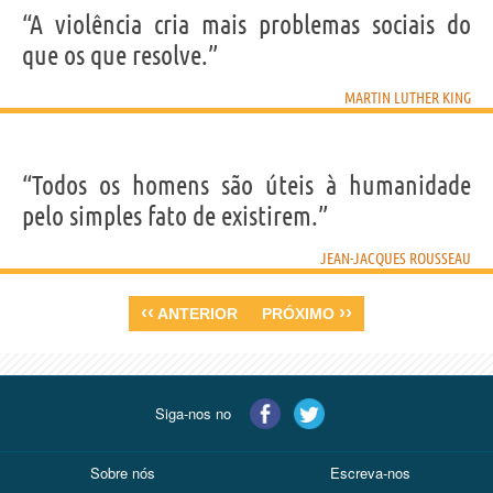
“A violência cria mais problemas sociais do
que os que resolve.”
MARTIN LUTHER KING
“Todos os homens são úteis à humanidade
pelo simples fato de existirem.”
JEAN-JACQUES ROUSSEAU
‹‹
››
ANTERIOR
PRÓXIMO
Siga-nos no
Sobre nós
Escreva-nos