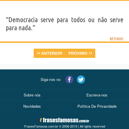
“Democracia serve para todos ou não serve
para nada.”
BETINHO
‹‹
››
ANTERIOR
PRÓXIMO
Siga-nos no
Sobre nós
Escreva-nos
Novidades
Política De Privacidade
FrasesFamosas.com.br © 2006-2015 | All rights reserved