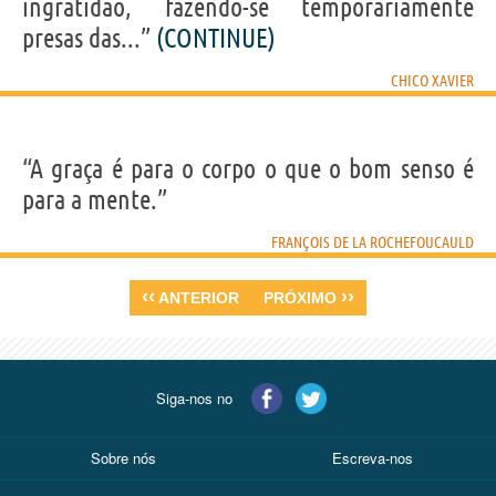
ingratidão, fazendo-se temporariamente
presas das...”
(CONTINUE)
CHICO XAVIER
“A graça é para o corpo o que o bom senso é
para a mente.”
FRANÇOIS DE LA ROCHEFOUCAULD
‹‹
››
ANTERIOR
PRÓXIMO
Siga-nos no
Sobre nós
Escreva-nos