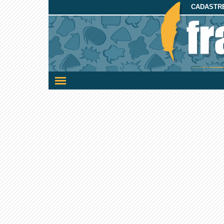
CADASTRE
Ativar/desativar
a
navegação