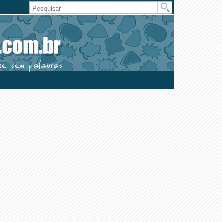
Área
do
Usuário