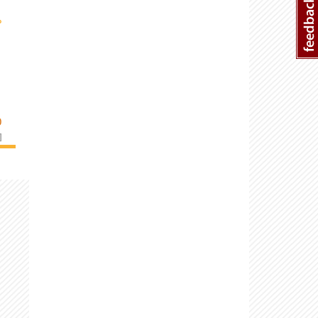
›
O
]