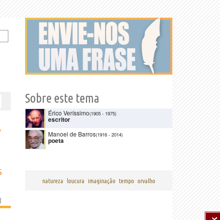
Sobre este tema
Érico Veríssimo
(1905
-
1975)
escritor
›
Manoel de Barros
(1916
-
2014)
poeta
S
natureza
loucura
imaginação
tempo
orvalho
]