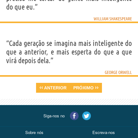
do que eu.”
WILLIAM SHAKESPEARE
“Cada geração se imagina mais inteligente do
que a anterior, e mais esperta do que a que
virá depois dela.”
GEORGE ORWELL
‹‹
››
ANTERIOR
PRÓXIMO
Siga-nos no
Sobre nós
Escreva-nos