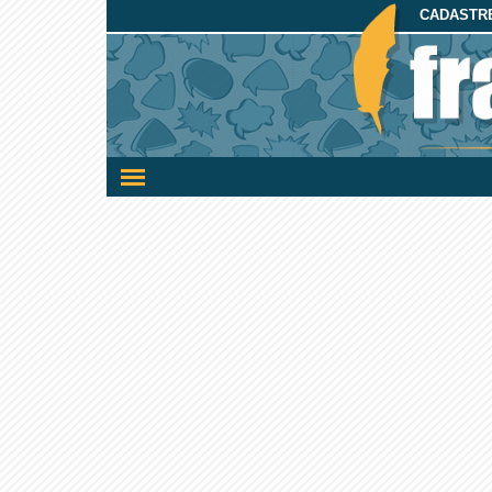
CADASTRE
Ativar/desativar
a
navegação