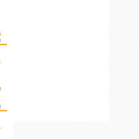
S
]
›
R
]
›