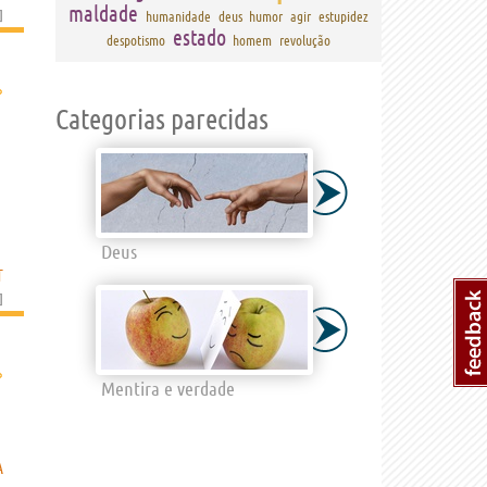
maldade
]
humanidade
deus
humor
agir
estupidez
estado
despotismo
homem
revolução
›
Categorias parecidas
Deus
T
]
›
Mentira e verdade
A