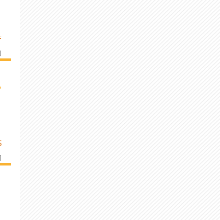
E
]
›
S
]