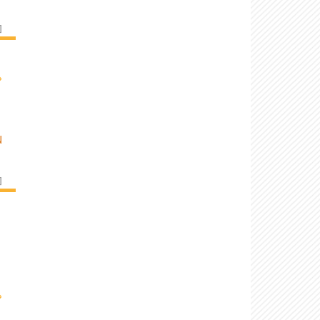
]
›
N
]
›