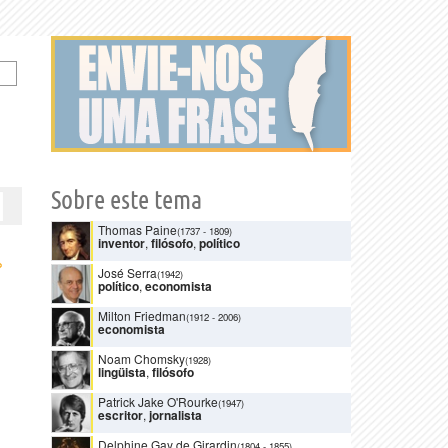
Sobre este tema
Thomas Paine
(1737
-
1809)
inventor
,
filósofo
,
político
›
José Serra
(1942)
político
,
economista
Milton Friedman
(1912
-
2006)
economista
Noam Chomsky
(1928)
lingüista
,
filósofo
Patrick Jake O'Rourke
(1947)
escritor
,
jornalista
Delphine Gay de Girardin
(1804
-
1855)