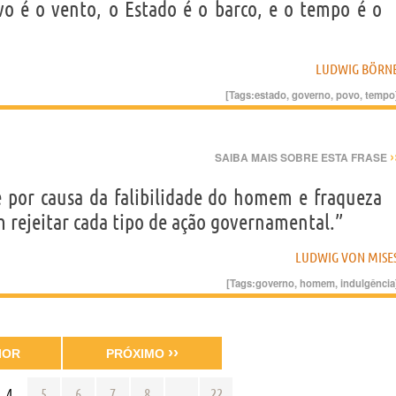
vo é o vento, o Estado é o barco, e o tempo é o
LUDWIG BÖRN
[Tags:
estado
,
governo
,
povo
,
tempo
›
SAIBA MAIS SOBRE ESTA FRASE
re por causa da falibilidade do homem e fraqueza
 rejeitar cada tipo de ação governamental.”
LUDWIG VON MISE
[Tags:
governo
,
homem
,
indulgência
››
IOR
PRÓXIMO
4
5
6
7
8
...
22