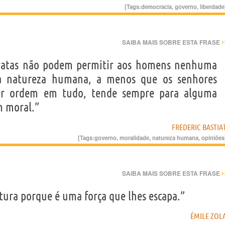
[Tags:
democracia
,
governo
,
liberdade
›
SAIBA MAIS SOBRE ESTA FRASE
cratas não podem permitir aos homens nenhuma
 a natureza humana, a menos que os senhores
pôr ordem em tudo, tende sempre para alguma
m moral.”
FREDERIC BASTIA
[Tags:
governo
,
moralidade
,
natureza humana
,
opiniões
›
SAIBA MAIS SOBRE ESTA FRASE
tura porque é uma força que lhes escapa.”
ÉMILE ZOL