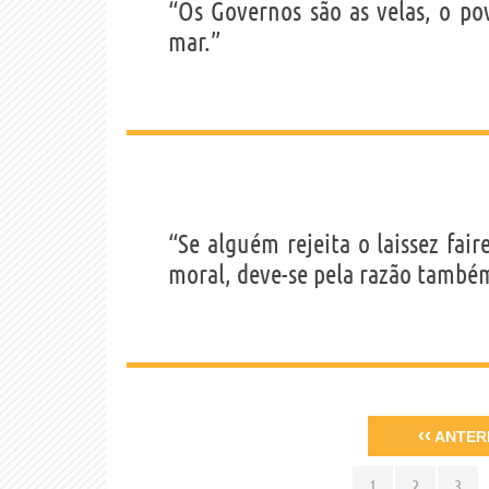
“Os Governos são as velas, o po
mar.”
“Se alguém rejeita o laissez fai
moral, deve-se pela razão também
‹‹
ANTER
1
2
3