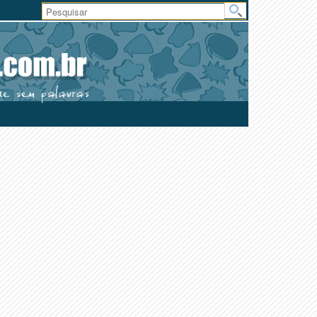
Área
do
Usuário