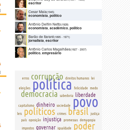
escritor
A
]
Cesar Maia
(1945)
economista
,
político
Antônio Delfim Netto
(1928)
economista
,
acadêmico
,
político
›
Barão de Itararé
(1895
-
1971)
jornalista
,
escritor
Antônio Carlos Magalhães
(1927
-
2007)
político
,
empresário
A
]
corrupção
política
erros
direitos humanos
lei
eleições
felicidade
medo
›
democracia
liberdade
povo
sabedoria
dinheiro
capitalismo
sociedade
políticos
brasil
leis
crimes
justiça
injustiça
país
oposição
promessas
demagogia
poder
S
governar
impostos
igualdade