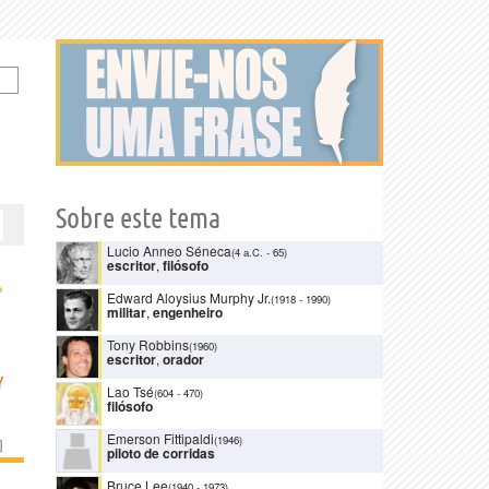
Sobre este tema
Lucio Anneo Séneca
(4 a.C.
-
65)
escritor
,
filósofo
›
Edward Aloysius Murphy Jr.
(1918
-
1990)
militar
,
engenheiro
Tony Robbins
(1960)
escritor
,
orador
Y
Lao Tsé
(604
-
470)
filósofo
Emerson Fittipaldi
(1946)
]
piloto de corridas
Bruce Lee
(1940
-
1973)