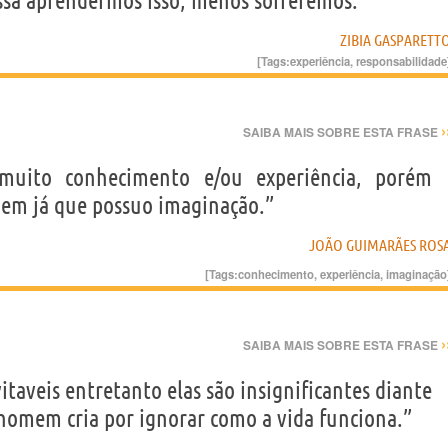
ssa aprendermos isso, menos sofreremos.”
ZIBIA GASPARETT
[Tags:
experiência
,
responsabilidade
›
SAIBA MAIS SOBRE ESTA FRASE
 muito conhecimento e/ou experiência, porém
dem já que possuo imaginação.”
JOÃO GUIMARÃES ROS
[Tags:
conhecimento
,
experiência
,
imaginação
›
SAIBA MAIS SOBRE ESTA FRASE
itaveis entretanto elas são insignificantes diante
homem cria por ignorar como a vida funciona.”