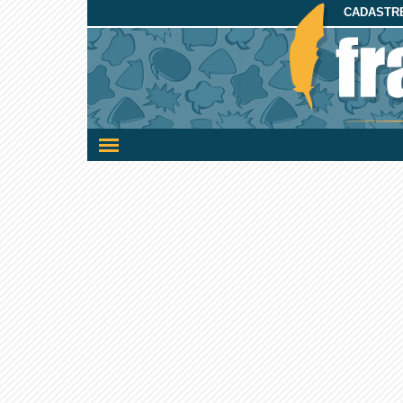
CADASTRE
Ativar/desativar
a
navegação