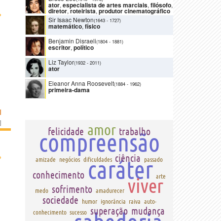
ator
,
especialista de artes marciais
,
filósofo
,
diretor
,
roteirista
,
produtor cinematográfico
›
Sir Isaac Newton
(1643
-
1727)
matemático
,
físico
Benjamin Disraeli
(1804
-
1881)
escritor
,
político
Liz Taylor
(1932
-
2011)
ator
Eleanor Anna Roosevelt
(1884
-
1962)
primeira-dama
I
]
amor
felicidade
trabalho
compreensão
›
ciência
caráter
amizade
negócios
dificuldades
passado
conhecimento
arte
viver
sofrimento
medo
amadurecer
sociedade
humor
ignorância
raiva
auto-
superação
mudança
conhecimento
sucesso