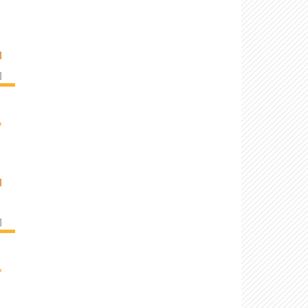
I
]
›
I
]
›