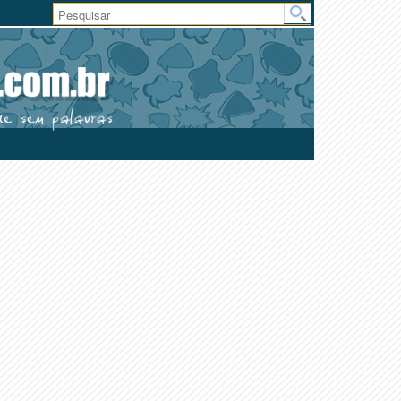
Área
do
Usuário