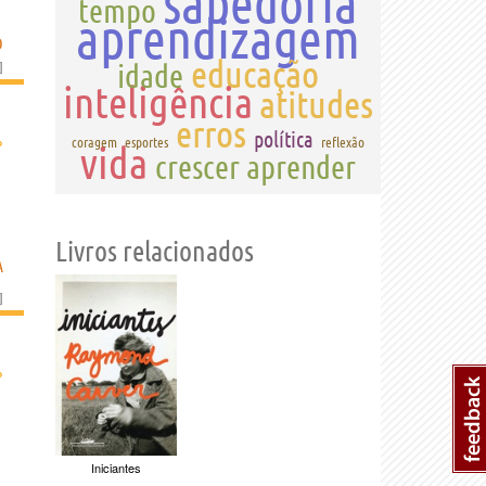
sabedoria
tempo
aprendizagem
O
educação
]
idade
inteligência
atitudes
erros
política
›
coragem
esportes
reflexão
vida
crescer
aprender
Livros relacionados
A
]
›
Iniciantes