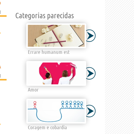
O
]
Categorias parecidas
›
Errare humanum est
A
]
Amor
›
Coragem e cobardia