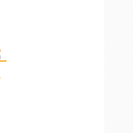
O
]
›