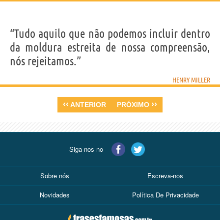
“Tudo aquilo que não podemos incluir dentro
da moldura estreita de nossa compreensão,
nós rejeitamos.”
HENRY MILLER
‹‹
››
ANTERIOR
PRÓXIMO
Siga-nos no
Sobre nós
Escreva-nos
Novidades
Política De Privacidade