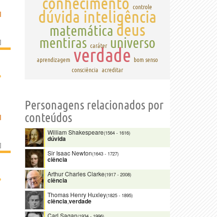
conhecimento
controle
dúvida
inteligência
I
deus
matemática
mentiras
universo
]
caráter
verdade
aprendizagem
bom senso
consciência
acreditar
›
Personagens relacionados por
conteúdos
I
William Shakespeare
(1564
-
1616)
dúvida
]
Sir Isaac Newton
(1643
-
1727)
ciência
Arthur Charles Clarke
(1917
-
2008)
›
ciência
Thomas Henry Huxley
(1825
-
1895)
ciência
,
verdade
Carl Sagan
(1934
-
1996)