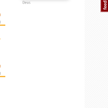
Deus
I
]
›
I
]