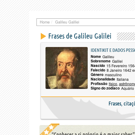
Home
Galileu Galilei
Frases de Galileu Galilei
IDENTIKIT E DADOS PESS
Nome
Galileu
Sobrenome
Galilei
Nascido
15 Fevereiro 156
Falecido
8 Janeiro 1642 em
Gênero
masculino
Nacionalidade
Italiana
Profissão
físico
,
astrônom
Signo do zodíaco
Aquário
Frases, citaç
“Conhecer a si próprio é o maior saber.”