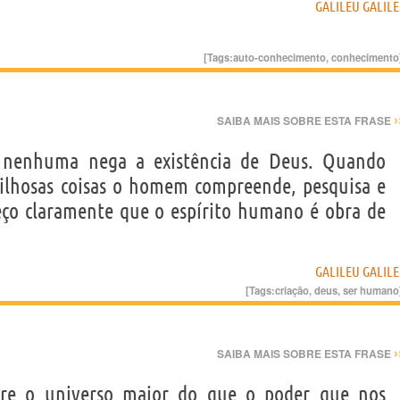
GALILEU GALILE
[Tags:
auto-conhecimento
,
conhecimento
›
SAIBA MAIS SOBRE ESTA FRASE
 nenhuma nega a existência de Deus. Quando
ilhosas coisas o homem compreende, pesquisa e
eço claramente que o espírito humano é obra de
GALILEU GALILE
[Tags:
criação
,
deus
,
ser humano
›
SAIBA MAIS SOBRE ESTA FRASE
bre o universo maior do que o poder que nos