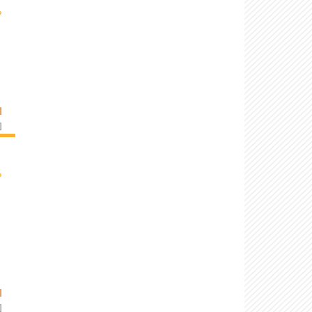
›
I
]
›
I
]