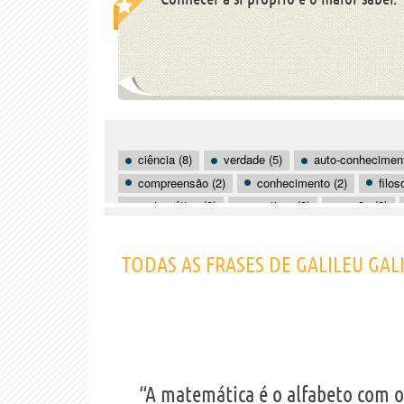
ciência (8)
verdade (5)
auto-conheciment
compreensão (2)
conhecimento (2)
filos
matemática (2)
mentiras (2)
razão (2)
autoridade (1)
bom senso (1)
caráter (1)
controle (1)
corpo (1)
criação (1)
de
TODAS AS FRASES DE GALILEU GALI
“A matemática é o alfabeto com o