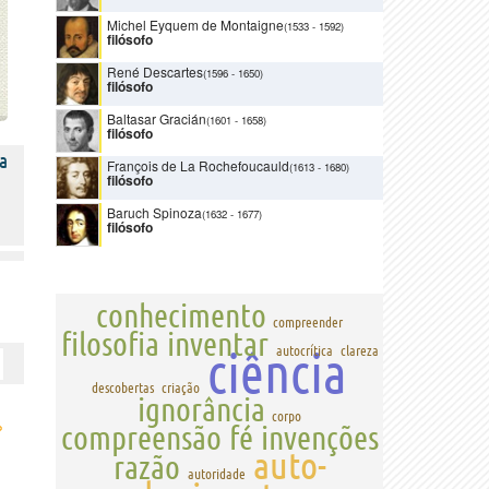
Michel Eyquem de Montaigne
(1533
-
1592)
filósofo
René Descartes
(1596
-
1650)
filósofo
Baltasar Gracián
(1601
-
1658)
filósofo
a
François de La Rochefoucauld
(1613
-
1680)
filósofo
Baruch Spinoza
(1632
-
1677)
filósofo
conhecimento
compreender
filosofia
inventar
ciência
autocrítica
clareza
descobertas
criação
ignorância
corpo
›
compreensão
fé
invenções
auto-
razão
autoridade