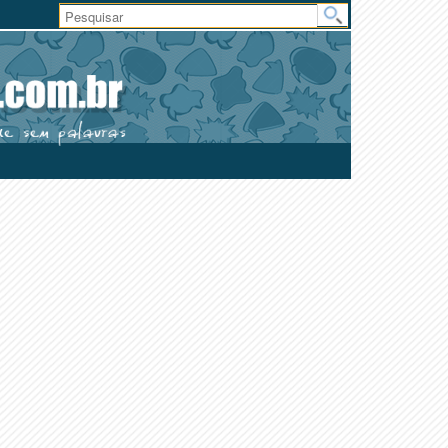
Área
do
Usuário