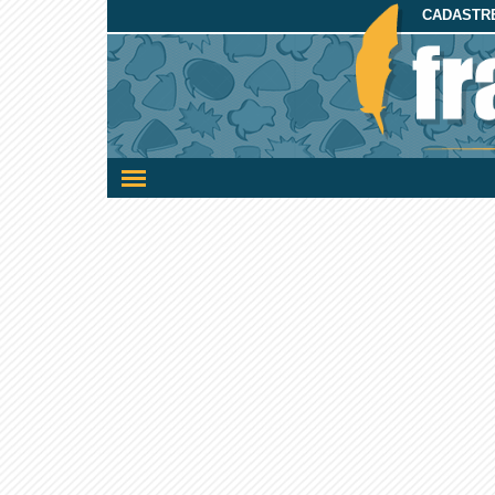
CADASTRE
Ativar/desativar
a
navegação