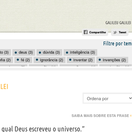
GALILEU GALILEI
Compartilhe
Tweet
Filtre por tem
o (3)
deus (3)
dúvida (3)
inteligência (3)
ofia (2)
fé (2)
ignorância (2)
inventar (2)
invenções (2)
universo (2)
acreditar (1)
aprendizagem (1)
autocrítica (1)
clareza (1)
compreender (1)
consciência (1)
scobertas (1)
LEI
›
SAIBA MAIS SOBRE ESTA FRASE
 qual Deus escreveu o universo.”