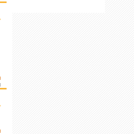
›
I
]
›
I