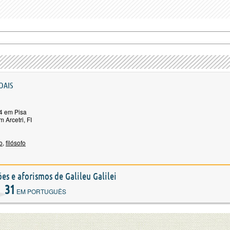
OAIS
4 em Pisa
 Arcetri, FI
o
,
filósofo
ões e aforismos de Galileu Galilei
31
EM PORTUGUÊS