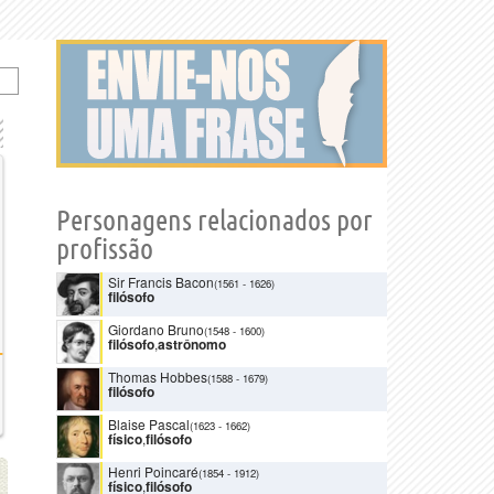
Personagens relacionados por
profissão
Sir Francis Bacon
(1561
-
1626)
filósofo
Giordano Bruno
(1548
-
1600)
filósofo
,
astrônomo
Thomas Hobbes
(1588
-
1679)
filósofo
Blaise Pascal
(1623
-
1662)
físico
,
filósofo
Henri Poincaré
(1854
-
1912)
físico
,
filósofo