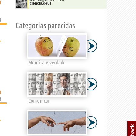
I
ciência
,
deus
]
Categorias parecidas
›
Mentira e verdade
I
]
Comunicar
›