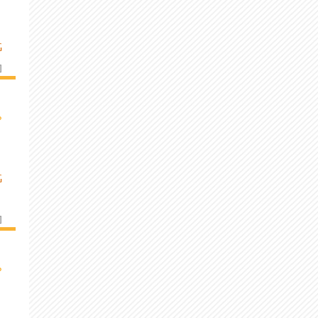
G
]
›
G
]
›