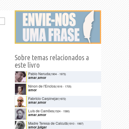
Sobre temas relacionados a
este livro
Pablo Neruda
(1904
-
1973)
amar
,
amor
Ninon de l'Enclos
(1616
-
1705)
amor
Fabrício Carpinejar
(1972)
amar
,
amor
Luís de Camões
(1524
-
1580)
amar
,
amor
Madre Teresa de Calcutá
(1910
-
1997)
amor
,
julgar