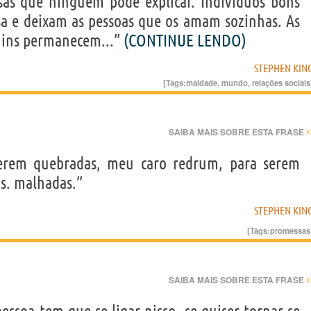
as que ninguém pode explicar. Indivíduos bons
a e deixam as pessoas que os amam sozinhas. As
ruins permanecem...”
(CONTINUE LENDO)
STEPHEN KIN
[Tags:
maldade
,
mundo
,
relações sociais
›
SAIBA MAIS SOBRE ESTA FRASE
serem quebradas, meu caro redrum, para serem
s. malhadas.”
STEPHEN KIN
[Tags:
promessas
›
SAIBA MAIS SOBRE ESTA FRASE