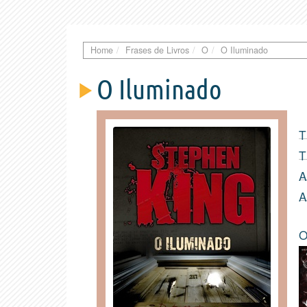
Home
Frases de Livros
O
O Iluminado
O Iluminado
T
T
A
A
O