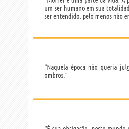
“Morrer é uma parte da vida. A p
um ser humano em sua totalidade.
ser entendido, pelo menos não era
“Naquela época não queria jul
ombros.”
“É sua obrigação, neste mundo d