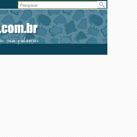
Área
do
Usuário