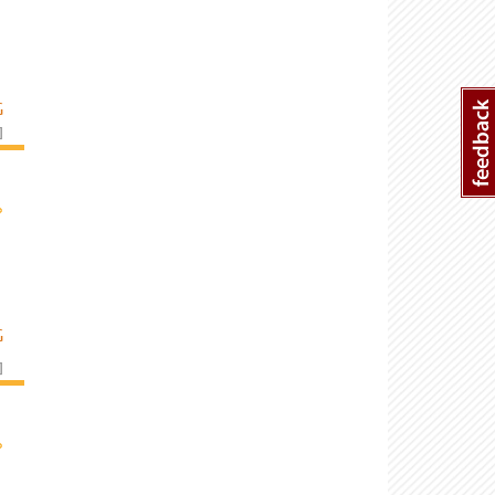
G
]
›
G
]
›