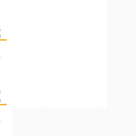
G
]
›
G
]
›