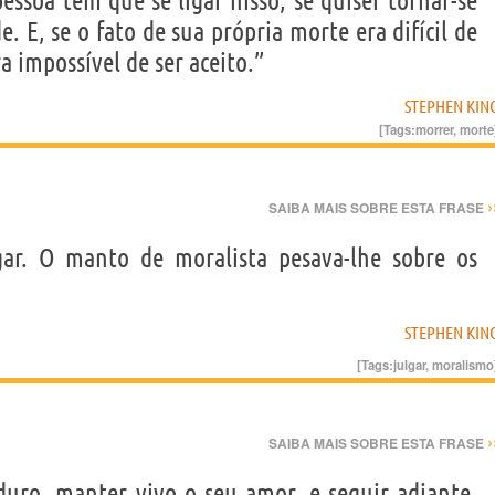
essoa tem que se ligar nisso, se quiser tornar-se
 E, se o fato de sua própria morte era difícil de
 impossível de ser aceito.”
STEPHEN KIN
[Tags:
morrer
,
morte
›
SAIBA MAIS SOBRE ESTA FRASE
gar. O manto de moralista pesava-lhe sobre os
STEPHEN KIN
[Tags:
julgar
,
moralismo
›
SAIBA MAIS SOBRE ESTA FRASE
uro, manter vivo o seu amor, e seguir adiante,