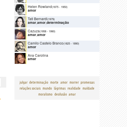
Helen Rowland
(1875
-
1950)
amor
Tati Bernardi
(1979)
amar
,
amor
,
determinação
Cazuza
(1958
-
1990)
amar
,
amor
Camilo Castelo Branco
(1825
-
1890)
amor
Ana Carolina
amar
julgar
determinação
morte
amor
morrer
promessas
relações sociais
mundo
lágrimas
realidade
maldade
moralismo
desilusão
amar
›