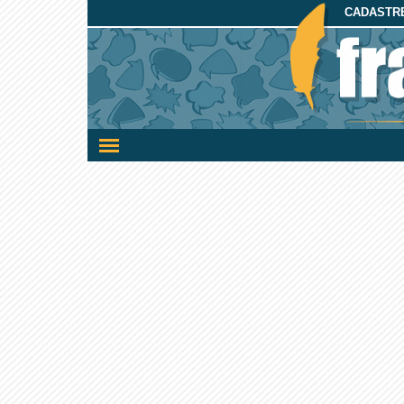
CADASTRE
Ativar/desativar
a
navegação