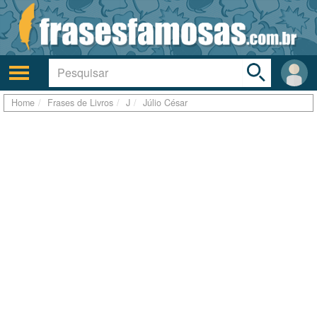
Toggle
search
bar
Ativar/desativar
Área
a
do
navegação
Usuá
Home
Frases de Livros
J
Júlio César