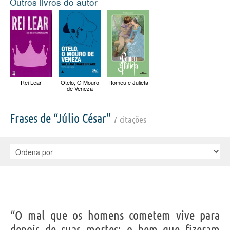
Outros livros do autor
Rei Lear
Otelo, O Mouro
Romeu e Julieta
de Veneza
Frases de “Júlio César”
7 citações
“O mal que os homens cometem vive para
depois de suas mortes; o bem que fizeram