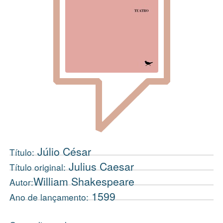
Júlio César
Título:
Julius Caesar
Título original:
William Shakespeare
Autor:
1599
Ano de lançamento: