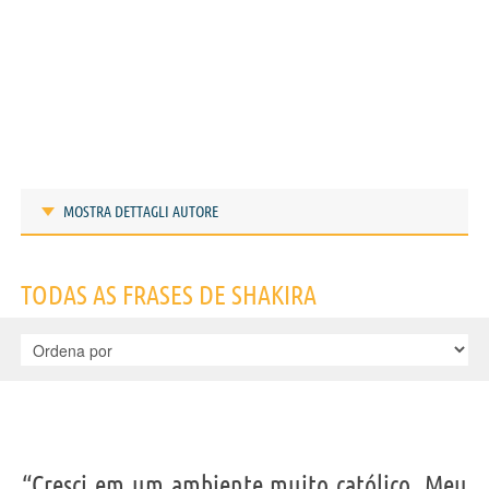
MOSTRA DETTAGLI AUTORE
Frases de Shakira
TODAS AS FRASES DE SHAKIRA
IDENTIKIT E DADOS PESSOAIS
“Cresci em um ambiente muito católico. Meu