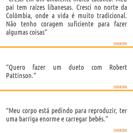
Nome
Shakira Isabel
pai tem raízes libanesas. Cresci no norte da
Sobrenome
Mebarak Ripoll
Apelido
Shakira
Colômbia, onde a vida é muito tradicional.
Nascido
2 Fevereiro 1977
Gênero
feminino
Não tenho coragem suficiente para fazer
Profissão
ator
,
cantor
Signo do zodíaco
Aquário
algumas coisas”
SHAKIRA
Frases, citações e aforismos de Shakira
9
EM PORTUGUÊS
“Quero fazer um dueto com Robert
Personagens relacionados por
PROFISSÃO
CONTEÚDOS
Pattinson.”
SHAKIRA
“Meu corpo está pedindo para reproduzir, ter
uma barriga enorme e carregar bebês.”
SHAKIRA