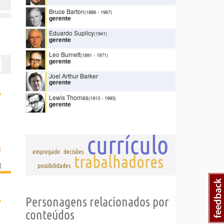
Bruce Barton
(1886
-
1967)
gerente
Eduardo Suplicy
(1941)
gerente
Leo Burnett
(1891
-
1971)
gerente
Joel Arthur Barker
gerente
›
Lewis Thomas
(1913
-
1993)
gerente
currículo
F
empregado
decisões
trabalhadores
]
possibilidades
›
Personagens relacionados por
conteúdos