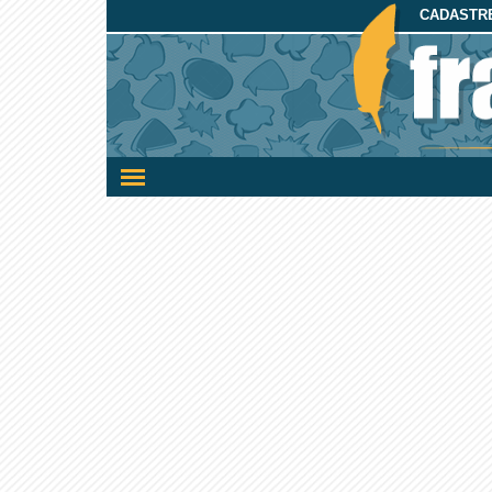
CADASTRE
Ativar/desativar
a
navegação