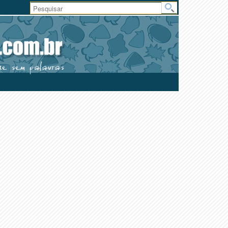
Área
do
Usuário