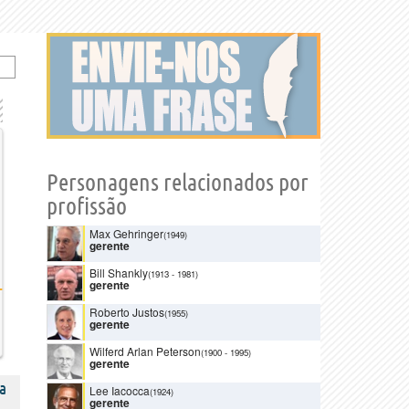
Personagens relacionados por
profissão
Max Gehringer
(1949)
gerente
Bill Shankly
(1913
-
1981)
gerente
Roberto Justos
(1955)
gerente
Wilferd Arlan Peterson
(1900
-
1995)
gerente
a
Lee Iacocca
(1924)
gerente