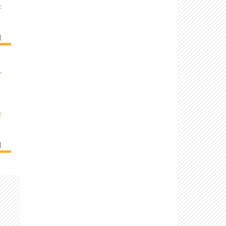
F
]
›
F
]