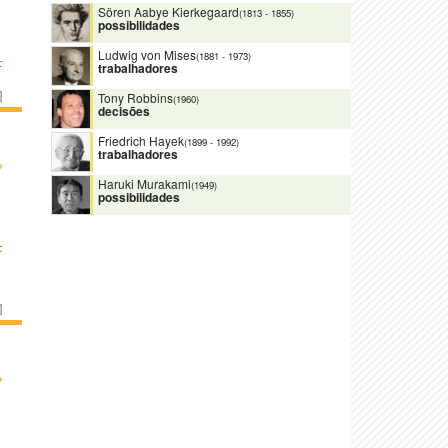
Sören Aabye Kierkegaard
(1813
-
1855)
possibilidades
Ludwig von Mises
(1881
-
1973)
F
trabalhadores
]
Tony Robbins
(1960)
decisões
Friedrich Hayek
(1899
-
1992)
trabalhadores
›
Haruki Murakami
(1949)
possibilidades
F
]
›