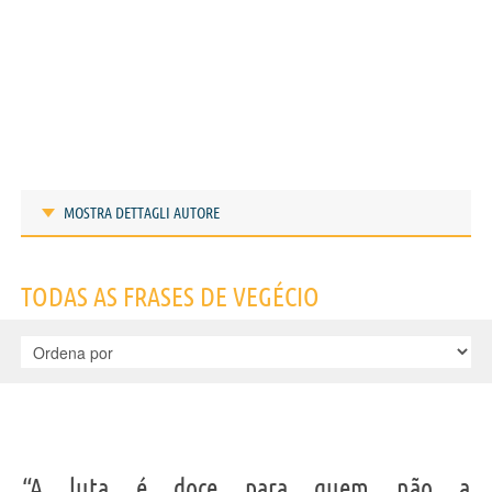
MOSTRA DETTAGLI AUTORE
Frases de Vegécio
TODAS AS FRASES DE VEGÉCIO
IDENTIKIT E DADOS PESSOAIS
“A luta é doce para quem não a