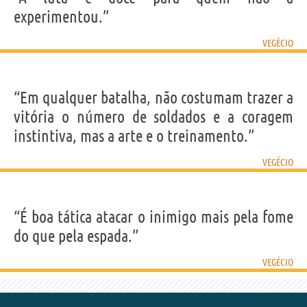
Nome
Publio Vegezio
experimentou.”
Sobrenome
Renato
Apelido
Vegécio
Nascido
400
VEGÉCIO
Falecido
450
Gênero
masculino
Nacionalidade
Latina
Profissão
escritor
“Em qualquer batalha, não costumam trazer a
vitória o número de soldados e a coragem
Frases, citações e aforismos de Vegécio
3
instintiva, mas a arte e o treinamento.”
EM PORTUGUÊS
VEGÉCIO
Personagens relacionados por
PROFISSÃO
CONTEÚDOS
“É boa tática atacar o inimigo mais pela fome
do que pela espada.”
VEGÉCIO