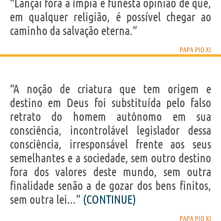
IDENTIKIT E DADOS PESSOAIS
“Lançai fora a ímpia e funesta opinião de que,
Nome
Ambrogio Damiano Achille
em qualquer religião, é possível chegar ao
Sobrenome
Ratti
Apelido
Pio XI
caminho da salvação eterna.”
Título
Papa
Nascido
31 Maio 1857 em Desio, MI
Falecido
10 Fevereiro 1939 em Città del Vaticano
PAPA PIO XI
Gênero
masculino
Nacionalidade
Italiana
Profissão
religioso
,
papa
Signo do zodíaco
Gêmeos
“A noção de criatura que tem origem e
destino em Deus foi substituída pelo falso
Frases, citações e aforismos de Papa Pio XI
5
retrato do homem autônomo em sua
EM PORTUGUÊS
consciência, incontrolável legislador dessa
consciência, irresponsável frente aos seus
Personagens relacionados por
PROFISSÃO
CONTEÚDOS
semelhantes e a sociedade, sem outro destino
fora dos valores deste mundo, sem outra
finalidade senão a de gozar dos bens finitos,
sem outra lei...”
(CONTINUE)
PAPA PIO XI