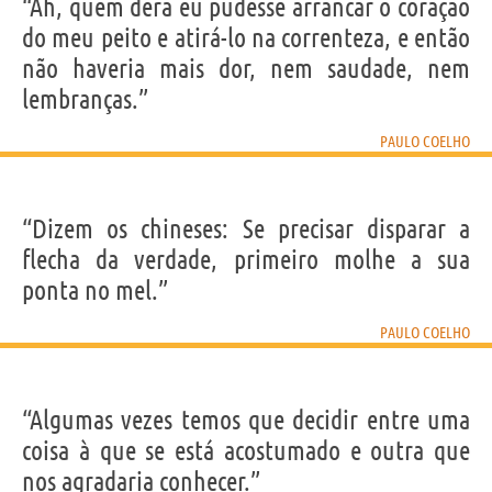
IDENTIKIT E DADOS PESSOAIS
“Ah, quem dera eu pudesse arrancar o coração
Nome
Paulo
do meu peito e atirá-lo na correnteza, e então
Sobrenome
Coelho
Nascido
24 Agosto 1947 em Rio de Janeiro
não haveria mais dor, nem saudade, nem
Gênero
masculino
Nacionalidade
brasileira
lembranças.”
Profissão
escritor
Signo do zodíaco
Virgem
PAULO COELHO
LIVROS DE PAULO COELHO
“Dizem os chineses: Se precisar disparar a
flecha da verdade, primeiro molhe a sua
ponta no mel.”
Adultério
O Aleph
Brida
O Alquimista
O Diári
PAULO COELHO
Ma
Frases, citações e aforismos de Paulo Coelho
“Algumas vezes temos que decidir entre uma
117
EM PORTUGUÊS
coisa à que se está acostumado e outra que
nos agradaria conhecer.”