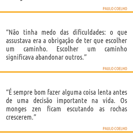
“Nada de errado em parecer idiota, se o que você
PAULO COELHO
está fazendo é inteligente.”
PAULO COELHO
Compartilhe
Tweet
“Não tinha medo das dificuldades: o que
assustava era a obrigação de ter que escolher
Personagens relacionados por
PROFISSÃO
CONTEÚDOS
um caminho. Escolher um caminho
significava abandonar outros.”
PAULO COELHO
“É sempre bom fazer alguma coisa lenta antes
de uma decisão importante na vida. Os
monges zen ficam escutando as rochas
crescerem.”
PAULO COELHO