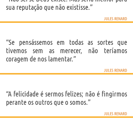
Nome
Jules
sua reputação que não existisse.”
Sobrenome
Renard
Nascido
22 Fevereiro 1864 em Châlons-sur-Marne, Mayenne
Falecido
22 Maio 1910 em Parigi
JULES RENARD
Gênero
masculino
Nacionalidade
Francesa
Profissão
escritor
Signo do zodíaco
Peixes
“Se pensássemos em todas as sortes que
tivemos sem as merecer, não teríamos
Frases, citações e aforismos de Jules Renard
8
coragem de nos lamentar.”
EM PORTUGUÊS
JULES RENARD
“Não sei se Deus existe. Mas seria melhor para sua
reputação que não existisse.”
“A felicidade é sermos felizes; não é fingirmos
JULES RENARD
perante os outros que o somos.”
Compartilhe
Tweet
JULES RENARD
Personagens relacionados por
PROFISSÃO
CONTEÚDOS