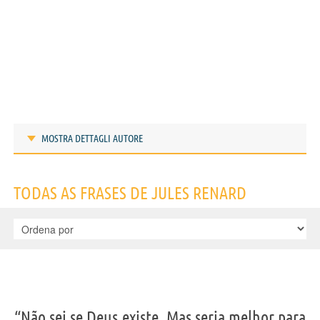
MOSTRA DETTAGLI AUTORE
Frases de Jules Renard
TODAS AS FRASES DE JULES RENARD
IDENTIKIT E DADOS PESSOAIS
“Não sei se Deus existe. Mas seria melhor para