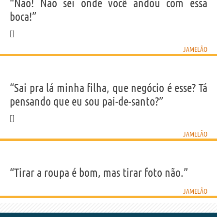
IDENTIKIT E DADOS PESSOAIS
“Não! Não sei onde você andou com essa
Nome
José Bispo Clementino
boca!”
Sobrenome
dos Santos
Apelido
Jamelão
Nascido
12 Maio 1913
Falecido
14 Junho 2008
Gênero
masculino
JAMELÃO
Nacionalidade
brasileira
Profissão
cantor
(
famoso intérprete de samba
)
Signo do zodíaco
Touro
“Sai pra lá minha filha, que negócio é esse? Tá
Frases, citações e aforismos de Jamelão
pensando que eu sou pai-de-santo?”
3
EM PORTUGUÊS
JAMELÃO
“Sai pra lá minha filha, que negócio é esse? Tá
pensando que eu sou pai-de-santo?”
JAMELÃO
“Tirar a roupa é bom, mas tirar foto não.”
Compartilhe
Tweet
JAMELÃO
Personagens relacionados por
PROFISSÃO
CONTEÚDOS