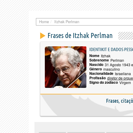
Home
Itzhak Perlman
Frases de Itzhak Perlman
IDENTIKIT E DADOS PESS
Nome
Itzhak
Sobrenome
Perlman
Nascido
31 Agosto 1943 e
Gênero
masculino
Nacionalidade
Israeliana
Profissão
diretor de orque
Signo do zodíaco
Virgem
Frases, citaç