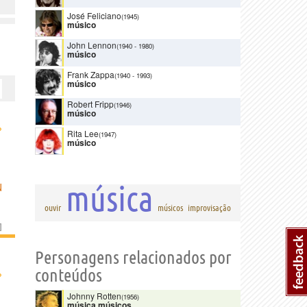
José Feliciano
(1945)
músico
John Lennon
(1940
-
1980)
músico
Frank Zappa
(1940
-
1993)
músico
Robert Fripp
(1946)
músico
›
Rita Lee
(1947)
músico
música
N
ouvir
músicos
improvisação
]
Personagens relacionados por
conteúdos
›
Johnny Rotten
(1956)
música
,
músicos