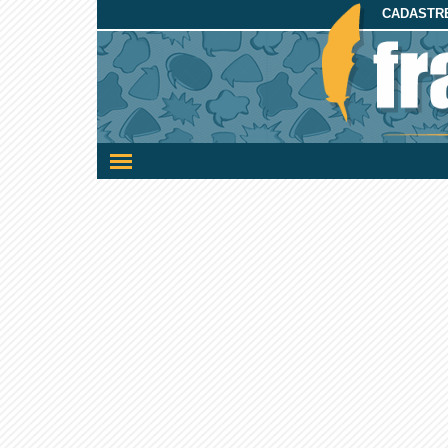
CADASTRE
Ativar/desativar
a
navegação