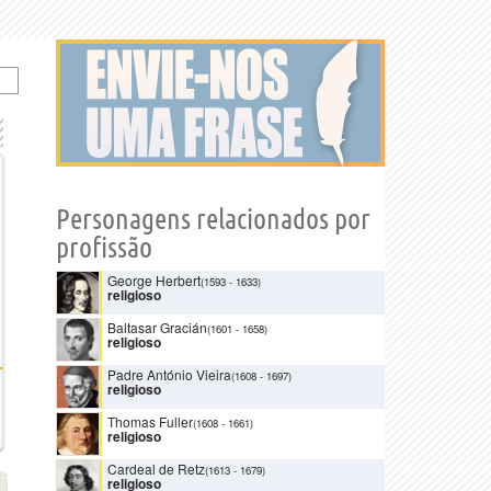
Personagens relacionados por
profissão
George Herbert
(1593
-
1633)
religioso
Baltasar Gracián
(1601
-
1658)
religioso
Padre António Vieira
(1608
-
1697)
religioso
Thomas Fuller
(1608
-
1661)
religioso
Cardeal de Retz
(1613
-
1679)
religioso