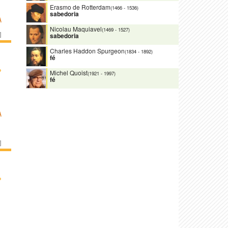
Erasmo de Rotterdam
(1466
-
1536)
sabedoria
A
Nicolau Maquiavel
(1469
-
1527)
]
sabedoria
Charles Haddon Spurgeon
(1834
-
1892)
fé
›
Michel Quoist
(1921
-
1997)
fé
A
]
›