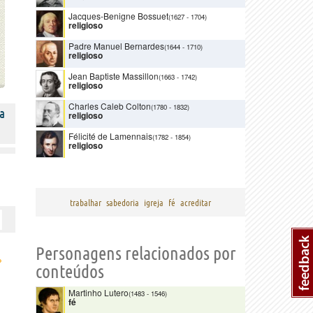
Jacques-Benigne Bossuet
(1627
-
1704)
religioso
Padre Manuel Bernardes
(1644
-
1710)
religioso
Jean Baptiste Massillon
(1663
-
1742)
religioso
Charles Caleb Colton
(1780
-
1832)
a
religioso
Félicité de Lamennais
(1782
-
1854)
religioso
trabalhar
sabedoria
igreja
fé
acreditar
Personagens relacionados por
›
conteúdos
Martinho Lutero
(1483
-
1546)
fé