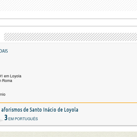
OAIS
91 em Loyola
em Roma
rnio
e aforismos de Santo Inácio de Loyola
3
EM PORTUGUÊS