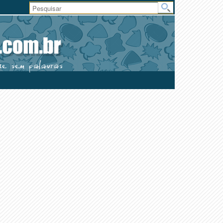
Área
do
Usuário