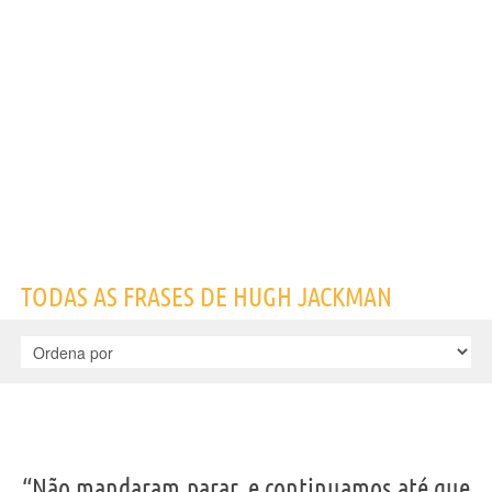
Nome
Hugh
Sobrenome
Jackman
Nascido
12 Outubro 1968 em Sydney
Gênero
masculino
Nacionalidade
Australiana
Profissão
ator
,
actor teatral
Signo do zodíaco
Libra
Frases, citações e aforismos de Hugh Jackman
3
EM PORTUGUÊS
“Não mandaram parar, e continuamos até que eu
TODAS AS FRASES DE HUGH JACKMAN
fiquei sem a camiseta. Então, fiquei pensando se
isso estava realmente correto. Fiquei
envergonhado.”
HUGH JACKMAN
Compartilhe
Tweet
Personagens relacionados por
ELENCO
GÊNEROS
“Não mandaram parar, e continuamos até que