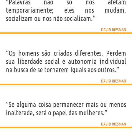
IDENTIKIT E DADOS PESSOAIS
“Palavras não só nos afetam
Nome
David
temporariamente; eles nos mudam,
Sobrenome
Riesman
Nascido
22 Setembro 1909 em Filadelfia
socializam ou nos não socializam.”
Falecido
10 Maio 2002 em Binghamton
Gênero
masculino
Nacionalidade
Americana
DAVID RIESMAN
Profissão
jurista
,
sociólogo
,
professor
Signo do zodíaco
Virgem
“Os homens são criados diferentes. Perdem
Frases, citações e aforismos de David Riesman
5
sua liberdade social e autonomia individual
EM PORTUGUÊS
na busca de se tornarem iguais aos outros.”
Personagens relacionados por
PROFISSÃO
CONTEÚDOS
DAVID RIESMAN
“Se alguma coisa permanecer mais ou menos
inalterada, será o papel das mulheres.”
DAVID RIESMAN