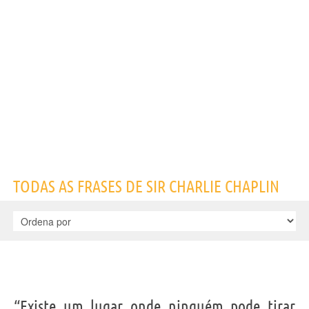
Nome
Charles Spencer
Sobrenome
Chaplin
Apelido
Charlie Chaplin
Título
Sir
Nascido
16 Abril 1889 em Walworth, Londra, Inghilterra
Falecido
25 Dezembro 1977 em Vevey, Svizzera
Gênero
masculino
Nacionalidade
Inglesa
Profissão
diretor
,
ator
,
roteirista
,
compositor
Signo do zodíaco
Áries
Frases, citações e aforismos de Sir Charlie Chaplin
120
EM PORTUGUÊS
TODAS AS FRASES DE SIR CHARLIE CHAPLIN
“Gosto dos meus erros; não quero prescindir da
liberdade deliciosa de me enganar.”
SIR CHARLIE CHAPLIN
Compartilhe
Tweet
Personagens relacionados por
ELENCO
GÊNEROS
“Existe um lugar onde ninguém pode tirar