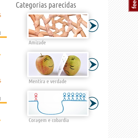
Categorias parecidas
S
]
Amizade
›
S
Mentira e verdade
]
›
Coragem e cobardia