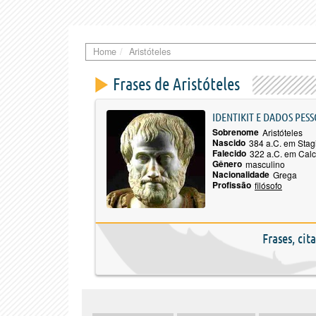
Home
Aristóteles
Frases de Aristóteles
IDENTIKIT E DADOS PESS
Sobrenome
Aristóteles
Nascido
384 a.C. em Stag
Falecido
322 a.C. em Cal
Gênero
masculino
Nacionalidade
Grega
Profissão
filósofo
Frases, cit