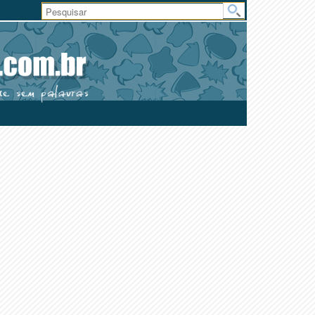
Área
do
Usuário