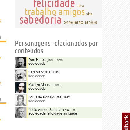
felicidade
alma
trabalho
amigos
vida
sabedoria
S
conhecimento
negócios
]
Personagens relacionados por
conteúdos
›
Don Herold
(1889
-
1966)
sociedade
Karl Marx
(1818
-
1883)
sociedade
S
Marilyn Manson
(1969)
sociedade
Louis de Bonald
(1754
-
1840)
]
sociedade
Lucio Anneo Séneca
(4 a.C.
-
65)
sociedade
,
felicidade
,
amizade
›