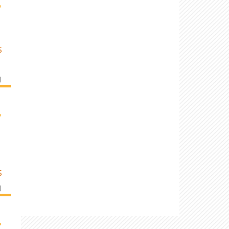
›
S
]
›
S
]
›