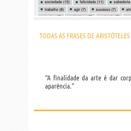
sociedade (15)
felicidade (11)
sabedoria 
trabalho (8)
agir (7)
sucesso (7)
art
justiça (5)
objetivos (5)
virtude (5)
inteligência (4)
natureza (4)
negócios (4)
alma (3)
TODAS AS FRASES DE ARISTÓTELES
“A finalidade da arte é dar cor
aparência.”