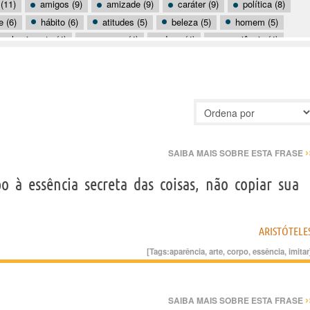
(11)
amigos (9)
amizade (9)
caráter (9)
política (8)
e (6)
hábito (6)
atitudes (5)
beleza (5)
homem (5)
conhecimento (4)
coragem (4)
deus (4)
experiência (4)
perfeição (4)
razão (4)
verdade (4)
vida (4)
›
SAIBA MAIS SOBRE ESTA FRASE
po à essência secreta das coisas, não copiar sua
ARISTÓTELE
[Tags:
aparência
,
arte
,
corpo
,
essência
,
imitar
›
SAIBA MAIS SOBRE ESTA FRASE