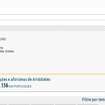
OAIS
ira
cide, Eubea
ações e aforismos de Aristóteles
156
EM PORTUGUÊS
Filtre por tem