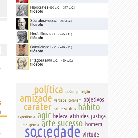
Hipócrates
(460 a.C.
-
377 a.C.)
filósofo
Sócrates
(469 a.C.
-
399 a.C.)
filósofo
Heráclito
(535 a.C.
-
475 a.C.)
filósofo
Confúcio
(551 a.C.
-
479 a.C.)
filósofo
Pitágoras
(575 a.C.
-
490 a.C.)
filósofo
›
política
razão
perfeição
amizade
objetivos
verdade
coragem
S
caráter
hábito
natureza
deus
]
agir
beleza
atitudes
justiça
experiência
arte
sucesso
homem
sociedade
inteligência
›
virtude