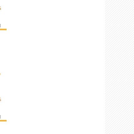
S
]
›
S
]