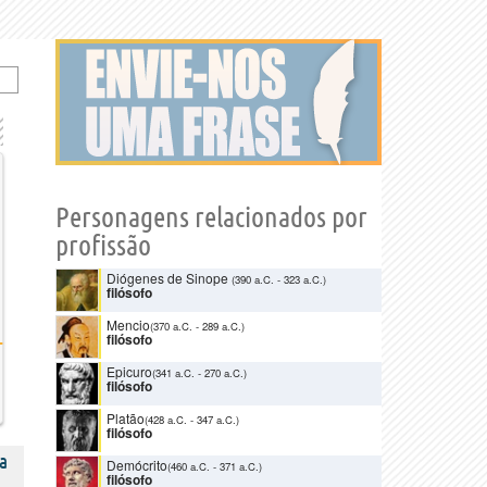
Personagens relacionados por
profissão
Diógenes de Sinope
(390 a.C.
-
323 a.C.)
filósofo
Mencio
(370 a.C.
-
289 a.C.)
filósofo
Epicuro
(341 a.C.
-
270 a.C.)
filósofo
Platão
(428 a.C.
-
347 a.C.)
filósofo
a
Demócrito
(460 a.C.
-
371 a.C.)
filósofo