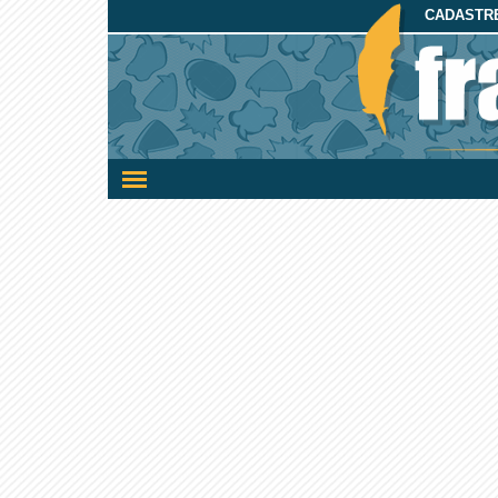
CADASTRE
Ativar/desativar
a
navegação