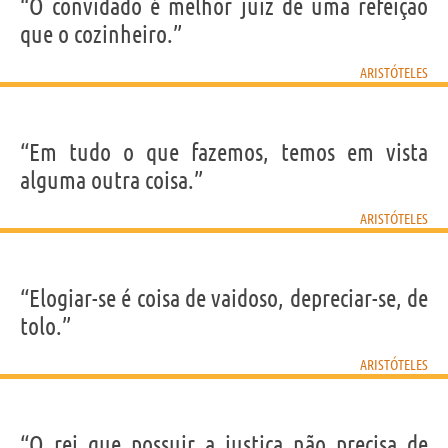
“O convidado é melhor juiz de uma refeição
Sobrenome
Aristóteles
que o cozinheiro.”
Nascido
384 a.C. em Stagira
Falecido
322 a.C. em Calcide, Eubea
Gênero
masculino
ARISTÓTELES
Nacionalidade
Grega
Profissão
filósofo
Frases, citações e aforismos de Aristóteles
“Em tudo o que fazemos, temos em vista
156
alguma outra coisa.”
EM PORTUGUÊS
ARISTÓTELES
Personagens relacionados por
PROFISSÃO
CONTEÚDOS
“Elogiar-se é coisa de vaidoso, depreciar-se, de
tolo.”
ARISTÓTELES
“O rei que possuir a justiça não precisa de