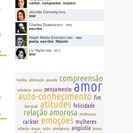
cantor
,
compositor
,
músico
›
Jennifer Connelly
(1970)
ator
Charles Dickens
(1812
-
1870)
escritor
S
Ralph Waldo Emerson
(1803
-
1882)
poeta
,
escritor
,
filósofo
Liz Taylor
(1932
-
2011)
]
ator
›
compreensão
amor
família
admiração
passado
pensamento
sabedoria
poesia
auto-conhecimento
fim
O
atitudes
felicidade
liberdade
relação amorosa
]
lembranças
emoções
caráter
mulheres
angústia
reflexão
desejo
razão
inteligência
tempo