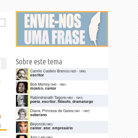
Sobre este tema
Camilo Castelo Branco
(1825
-
1890)
escritor
›
Bob Marley
(1945
-
1981)
músico
,
cantor
Rabindranath Tagore
(1861
-
1941)
poeta
,
escritor
,
filósofo
,
dramaturgo
Diana, Princesa de Gales
(1961
-
1997)
soberano
N
Beyoncé
(1981)
]
cantor
,
ator
,
empresário
Amy Lee
(1981)