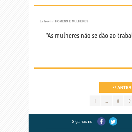
La trovi in
HOMENS E MULHERES
“As mulheres não se dão ao trabalh
‹‹
ANTER
1
...
8
9
Siga-nos no