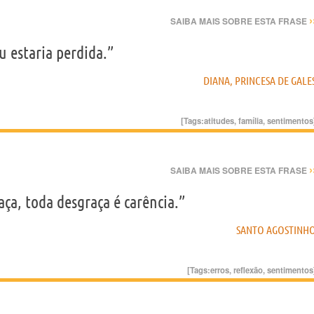
›
SAIBA MAIS SOBRE ESTA FRASE
u estaria perdida.”
DIANA, PRINCESA DE GALE
[Tags:
atitudes
,
família
,
sentimentos
›
SAIBA MAIS SOBRE ESTA FRASE
ça, toda desgraça é carência.”
SANTO AGOSTINH
[Tags:
erros
,
reflexão
,
sentimentos