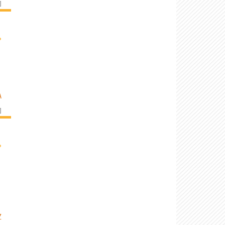
]
›
A
]
›
Z