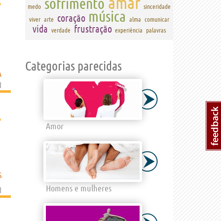
amar
sofrimento
›
medo
sinceridade
música
coração
viver
arte
alma
comunicar
vida
frustração
verdade
experiência
palavras
Categorias parecidas
A
]
›
Amor
S
Homens e mulheres
]