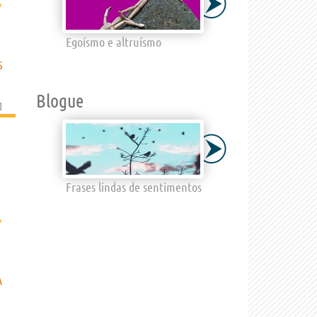
›
Egoísmo e altruísmo
S
Blogue
]
Frases lindas de sentimentos
›
A