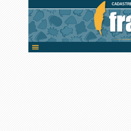
CADASTRE
Ativar/desativar
a
navegação