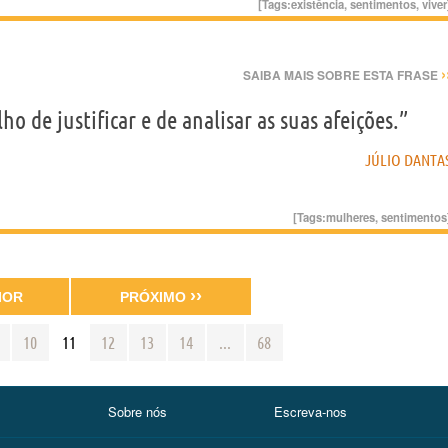
[Tags:
existência
,
sentimentos
,
viver
›
SAIBA MAIS SOBRE ESTA FRASE
o de justificar e de analisar as suas afeições.”
JÚLIO DANTA
[Tags:
mulheres
,
sentimentos
››
IOR
PRÓXIMO
10
11
12
13
14
...
68
Sobre nós
Escreva-nos