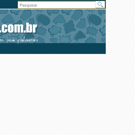
Área
do
Usuário