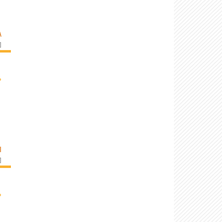
A
]
›
I
]
›