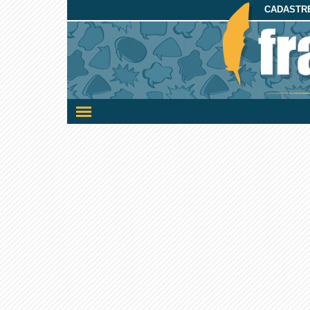
CADASTRE
Ativar/desativar
a
navegação