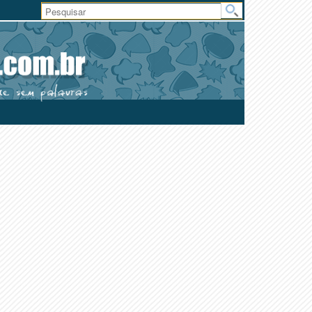
Área
do
Usuário