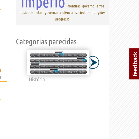
império
mentiras
governo
erros
›
falsidade
lutar
governar
violência
sociedade
religiões
progresso
Categorias parecidas
I
]
História
›