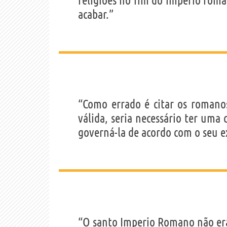
religiões no fim do império roma
acabar.”
“Como errado é citar os romano
válida, seria necessário ter uma
governá-la de acordo com o seu 
“O santo Imperio Romano não e