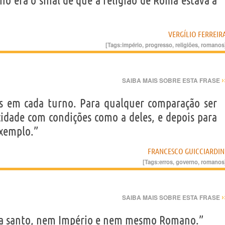
no era o sinal de que a religião de Roma estava a
VERGÍLIO FERREIR
[Tags:
império
,
progresso
,
religiões
,
romanos
›
SAIBA MAIS SOBRE ESTA FRASE
s em cada turno. Para qualquer comparação ser
 cidade com condições como a deles, e depois para
exemplo.”
FRANCESCO GUICCIARDIN
[Tags:
erros
,
governo
,
romanos
›
SAIBA MAIS SOBRE ESTA FRASE
ra santo, nem Império e nem mesmo Romano.”