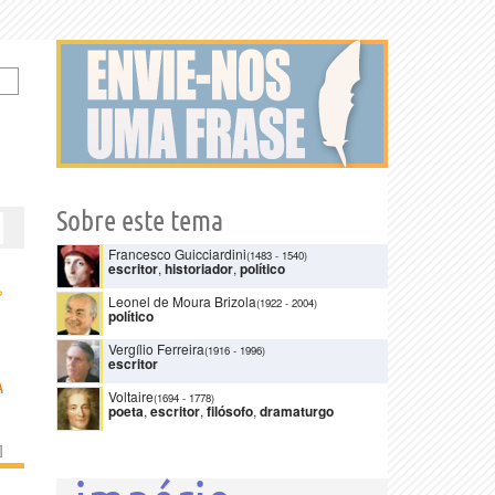
Sobre este tema
Francesco Guicciardini
(1483
-
1540)
escritor
,
historiador
,
político
›
Leonel de Moura Brizola
(1922
-
2004)
político
Vergílio Ferreira
(1916
-
1996)
escritor
A
Voltaire
(1694
-
1778)
poeta
,
escritor
,
filósofo
,
dramaturgo
]