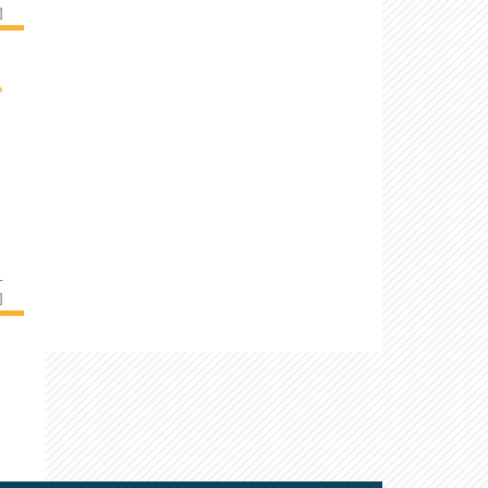
]
›
L
]