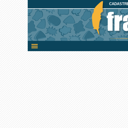
CADASTRE
Ativar/desativar
a
navegação