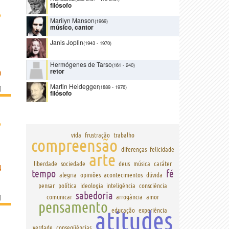
filósofo
›
Marilyn Manson
(1969)
músico
,
cantor
Janis Joplin
(1943
-
1970)
Hermógenes de Tarso
(161
-
240)
retor
O
Martin Heidegger
(1889
-
1976)
]
filósofo
›
vida
frustração
trabalho
compreensão
diferenças
felicidade
arte
liberdade
sociedade
deus
música
caráter
N
tempo
fé
alegria
opiniões
acontecimentos
dúvida
pensar
política
ideologia
inteligência
consciência
sabedoria
]
comunicar
arrogância
amor
pensamento
atitudes
educação
experiência
verdade
conseqüências