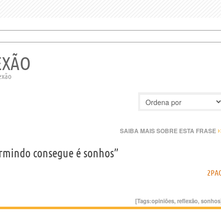
EXÃO
lexão
›
SAIBA MAIS SOBRE ESTA FRASE
rmindo consegue é sonhos”
2PA
[Tags:
opiniões
,
reflexão
,
sonhos