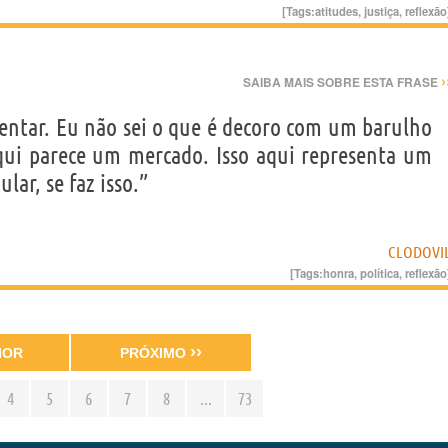
[Tags:
atitudes
,
justiça
,
reflexão
›
SAIBA MAIS SOBRE ESTA FRASE
entar. Eu não sei o que é decoro com um barulho
qui parece um mercado. Isso aqui representa um
lar, se faz isso.”
CLODOVI
[Tags:
honra
,
política
,
reflexão
››
IOR
PRÓXIMO
4
5
6
7
8
...
73