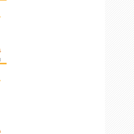
›
S
]
›
A