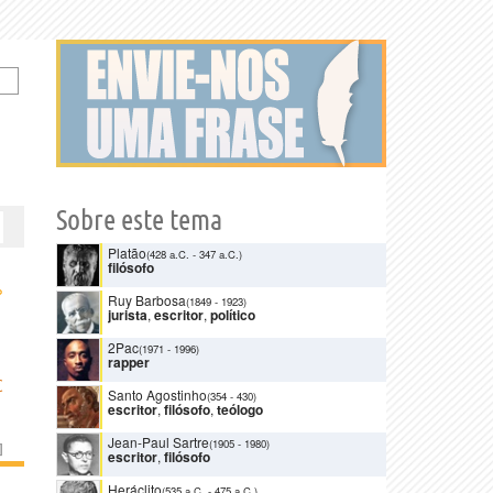
Sobre este tema
Platão
(428 a.C.
-
347 a.C.)
filósofo
›
Ruy Barbosa
(1849
-
1923)
jurista
,
escritor
,
político
2Pac
(1971
-
1996)
rapper
C
Santo Agostinho
(354
-
430)
escritor
,
filósofo
,
teólogo
Jean-Paul Sartre
(1905
-
1980)
]
escritor
,
filósofo
Heráclito
(535 a.C.
-
475 a.C.)