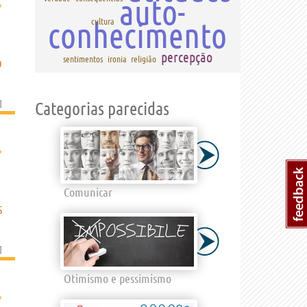
auto-
›
conhecimento
cultura
percepção
sentimentos
ironia
religião
O
]
Categorias parecidas
›
Comunicar
S
]
Otimismo e pessimismo
›