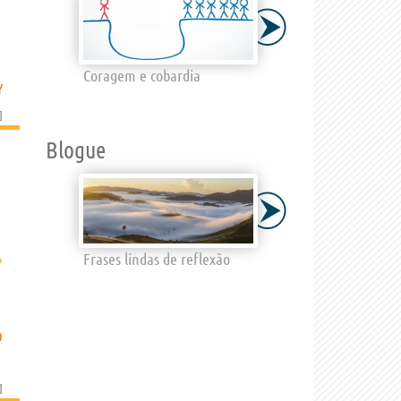
Coragem e cobardia
Y
]
Blogue
›
Frases lindas de reflexão
O
]