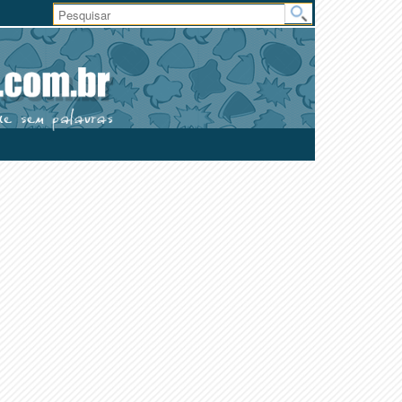
Área
do
Usuário