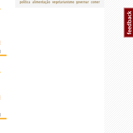
política
alimentação
vegetarianismo
governar
comer
›
E
]
›
E
]