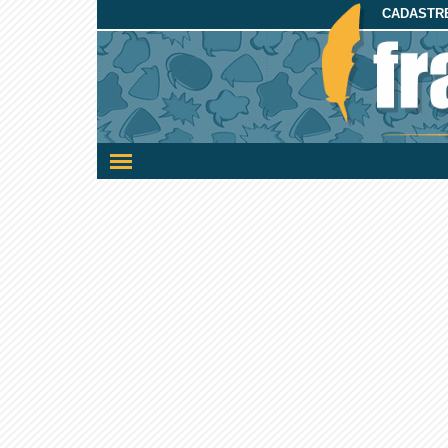
CADASTRE
Ativar/desativar
a
navegação