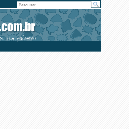
Área
do
Usuário