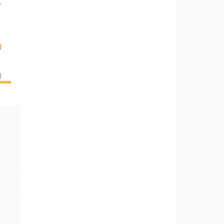
›
N
]