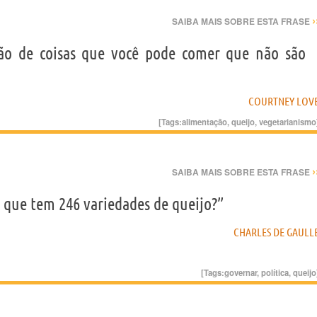
›
SAIBA MAIS SOBRE ESTA FRASE
o de coisas que você pode comer que não são
COURTNEY LOV
[Tags:
alimentação
,
queijo
,
vegetarianismo
›
SAIBA MAIS SOBRE ESTA FRASE
 que tem 246 variedades de queijo?”
CHARLES DE GAULL
[Tags:
governar
,
política
,
queijo