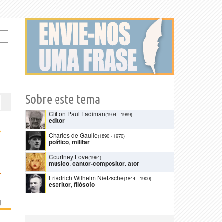
Sobre este tema
Clifton Paul Fadiman
(1904
-
1999)
editor
›
Charles de Gaulle
(1890
-
1970)
político
,
militar
Courtney Love
(1964)
músico
,
cantor-compositor
,
ator
E
Friedrich Wilhelm Nietzsche
(1844
-
1900)
escritor
,
filósofo
]