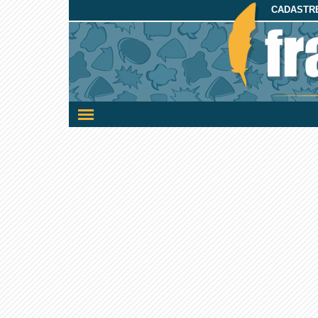
CADASTRE
Ativar/desativar
a
navegação