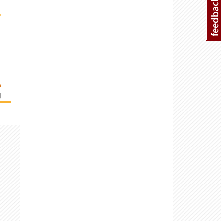
›
A
]