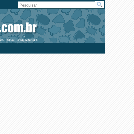
Área
do
Usuário