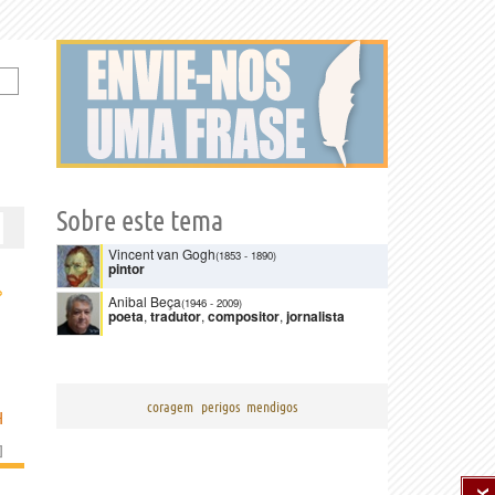
Sobre este tema
Vincent van Gogh
(1853
-
1890)
pintor
›
Anibal Beça
(1946
-
2009)
poeta
,
tradutor
,
compositor
,
jornalista
coragem
perigos
mendigos
H
]