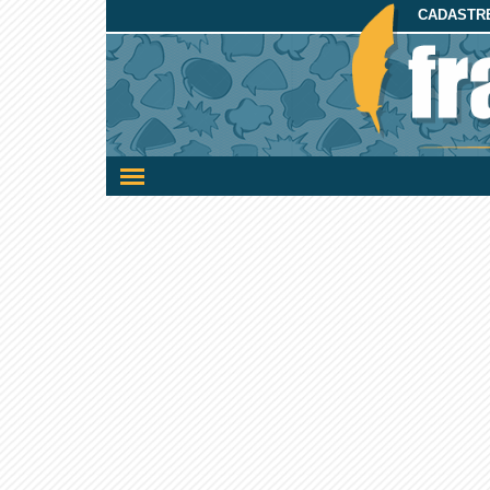
CADASTRE
Ativar/desativar
a
navegação