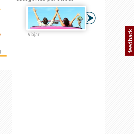
›
Viajar
O
]