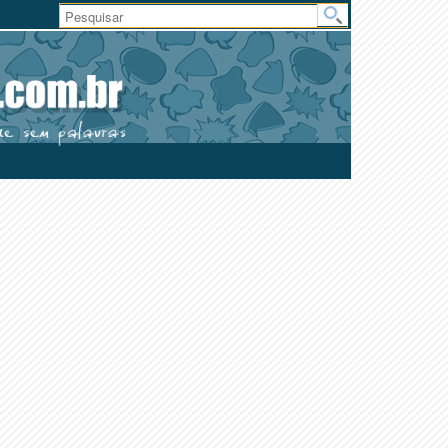
Área
do
Usuário