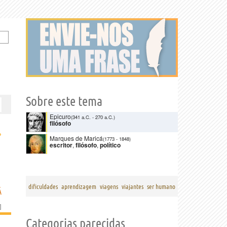
Sobre este tema
Epicuro
(341 a.C.
-
270 a.C.)
filósofo
›
Marques de Maricá
(1773
-
1848)
escritor
,
filósofo
,
político
dificuldades
aprendizagem
viagens
viajantes
ser humano
Á
]
Categorias parecidas