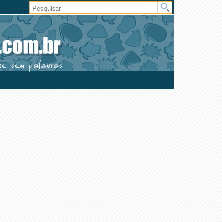
Área
do
Usuário