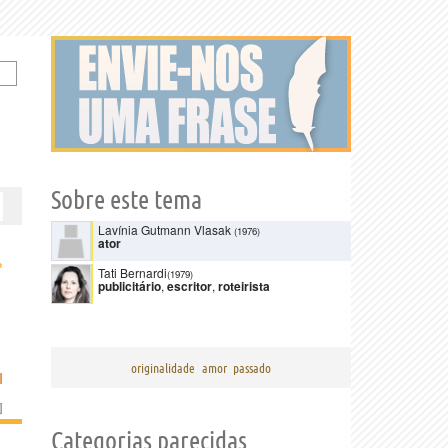
Sobre este tema
Lavínia Gutmann Vlasak
(1976)
ator
›
Tati Bernardi
(1979)
publicitário
,
escritor
,
roteirista
originalidade
amor
passado
I
]
Categorias parecidas