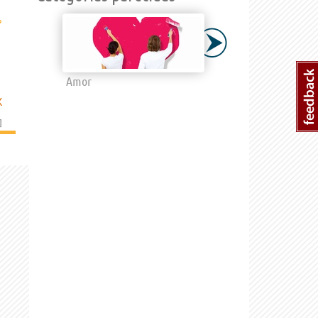
›
Amor
K
]