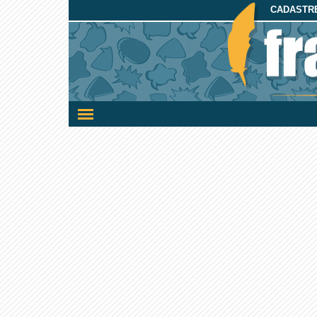
CADASTRE
Ativar/desativar
a
navegação