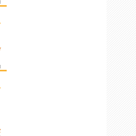
]
›
Y
]
›
Z