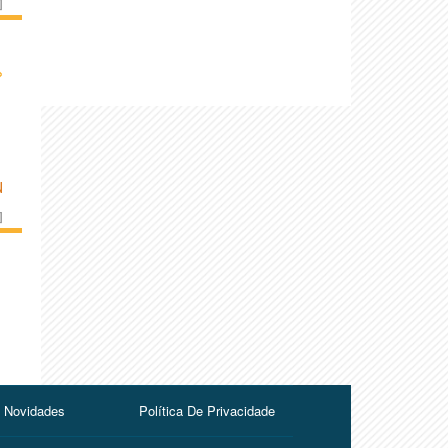
]
›
N
]
Novidades
Política De Privacidade