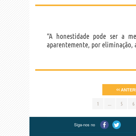
“A honestidade pode ser a me
aparentemente, por eliminação, a
‹‹
ANTER
1
...
5
6
Siga-nos no