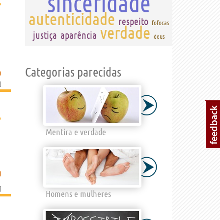
sinceridade
›
autenticidade
respeito
fofocas
verdade
justiça
aparência
deus
Categorias parecidas
O
]
›
Mentira e verdade
U
]
Homens e mulheres