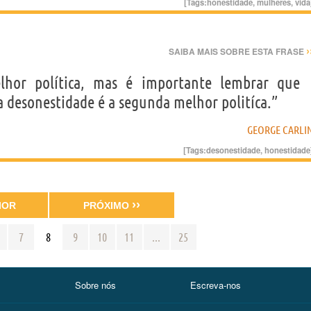
[Tags:
honestidade
,
mulheres
,
vida
›
SAIBA MAIS SOBRE ESTA FRASE
lhor política, mas é importante lembrar que
 desonestidade é a segunda melhor politíca.”
GEORGE CARLI
[Tags:
desonestidade
,
honestidade
››
IOR
PRÓXIMO
7
8
9
10
11
...
25
Sobre nós
Escreva-nos