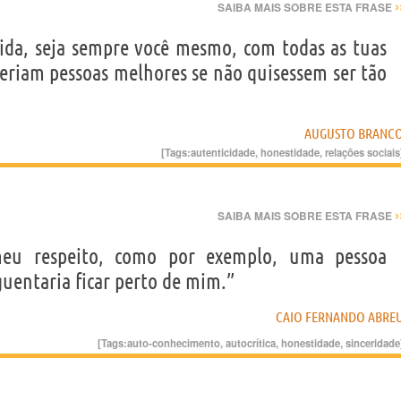
›
SAIBA MAIS SOBRE ESTA FRASE
ida, seja sempre você mesmo, com todas as tuas
seriam pessoas melhores se não quisessem ser tão
AUGUSTO BRANC
[Tags:
autenticidade
,
honestidade
,
relações sociais
›
SAIBA MAIS SOBRE ESTA FRASE
a meu respeito, como por exemplo, uma pessoa
guentaria ficar perto de mim.”
CAIO FERNANDO ABRE
[Tags:
auto-conhecimento
,
autocrítica
,
honestidade
,
sinceridade