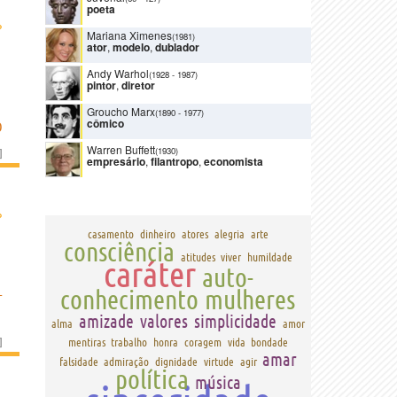
poeta
›
Mariana Ximenes
(1981)
ator
,
modelo
,
dublador
Andy Warhol
(1928
-
1987)
pintor
,
diretor
Groucho Marx
(1890
-
1977)
cômico
O
Warren Buffett
(1930)
]
empresário
,
filantropo
,
economista
›
casamento
dinheiro
atores
alegria
arte
consciência
atitudes
viver
humildade
caráter
auto-
L
conhecimento
mulheres
amizade
valores
simplicidade
alma
amor
]
mentiras
trabalho
honra
coragem
vida
bondade
amar
falsidade
admiração
dignidade
virtude
agir
política
música