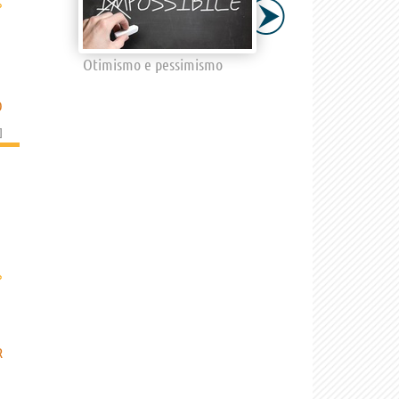
›
Otimismo e pessimismo
O
]
›
R