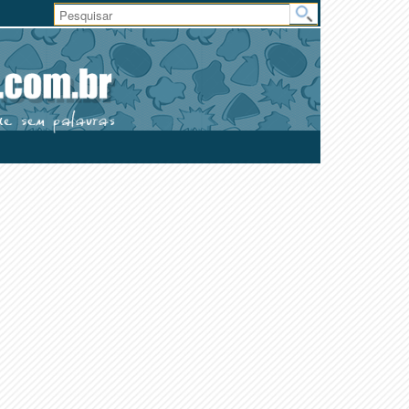
Área
do
Usuário