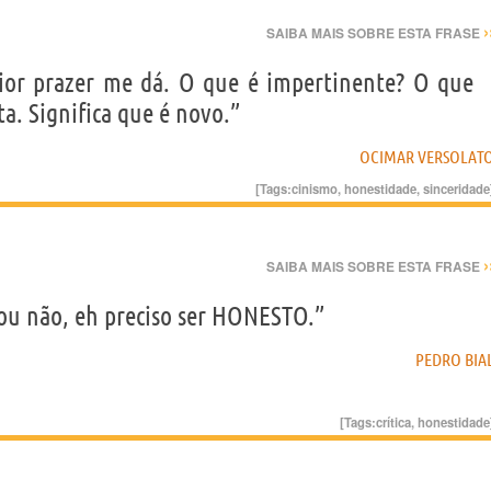
›
SAIBA MAIS SOBRE ESTA FRASE
ior prazer me dá. O que é impertinente? O que
. Significa que é novo.”
OCIMAR VERSOLAT
[Tags:
cinismo
,
honestidade
,
sinceridade
›
SAIBA MAIS SOBRE ESTA FRASE
e ou não, eh preciso ser HONESTO.”
PEDRO BIA
[Tags:
crítica
,
honestidade