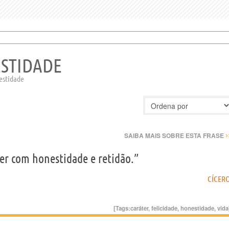
ESTIDADE
nestidade
›
SAIBA MAIS SOBRE ESTA FRASE
ver com honestidade e retidão.”
CÍCER
[Tags:
caráter
,
felicidade
,
honestidade
,
vida