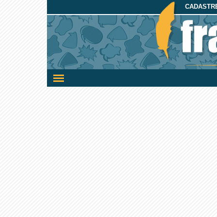
CADASTRE
Ativar/desativar
a
navegação