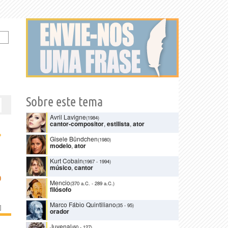
Sobre este tema
Avril Lavigne
(1984)
cantor-compositor
,
estilista
,
ator
›
Gisele Bündchen
(1980)
modelo
,
ator
Kurt Cobain
(1967
-
1994)
músico
,
cantor
O
Mencio
(370 a.C.
-
289 a.C.)
filósofo
Marco Fábio Quintiliano
(35
-
95)
]
orador
Juvenal
(60
-
127)