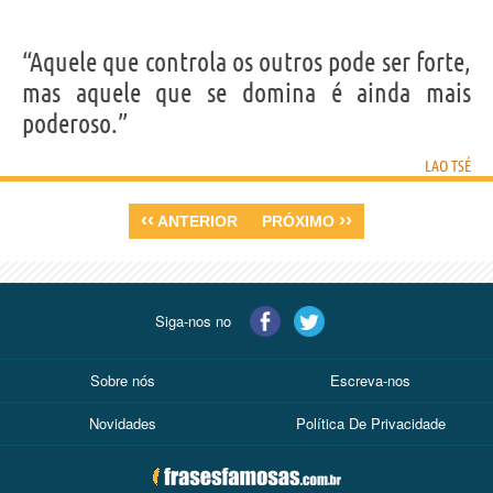
“Aquele que controla os outros pode ser forte,
mas aquele que se domina é ainda mais
poderoso.”
LAO TSÉ
‹‹
››
ANTERIOR
PRÓXIMO
Siga-nos no
Sobre nós
Escreva-nos
Novidades
Política De Privacidade