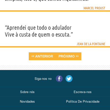
MARCEL PROUST
“Aprendei que todo o adulador
Vive à custa de quem o escuta.”
JEAN DE LA FONTAINE
‹‹
››
ANTERIOR
PRÓXIMO
Siga-nos no
Sobre nós
Escreva-nos
Novidades
Política De Privacidade