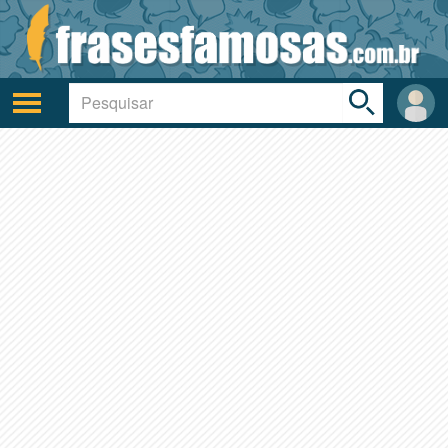
Toggle
search
bar
Ativar/desativar
Área
a
do
navegação
Usuá