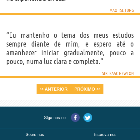
MAO TSE TUNG
“Eu mantenho o tema dos meus estudos
sempre diante de mim, e espero até o
amanhecer iniciar gradualmente, pouco a
pouco, numa luz clara e completa.”
SIR ISAAC NEWTON
‹‹
››
ANTERIOR
PRÓXIMO
Siga-nos no
Sobre nós
Escreva-nos