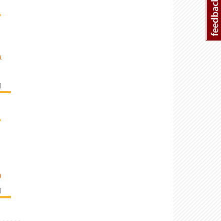
›
A
]
›
O
]