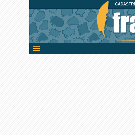
CADASTRE
Ativar/desativar
a
navegação