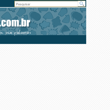
Área
do
Usuário