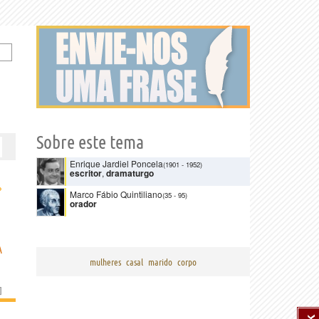
Sobre este tema
Enrique Jardiel Poncela
(1901
-
1952)
escritor
,
dramaturgo
›
Marco Fábio Quintiliano
(35
-
95)
orador
A
mulheres
casal
marido
corpo
]