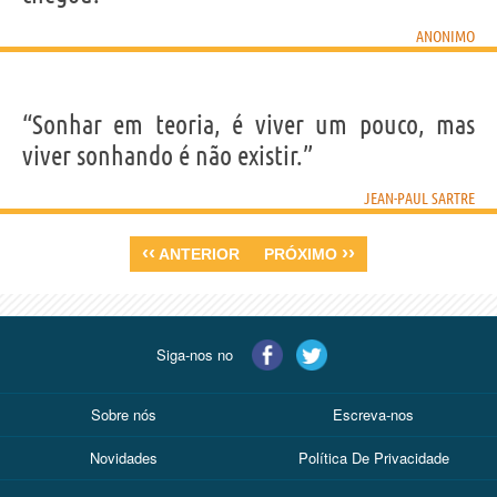
ANONIMO
“Sonhar em teoria, é viver um pouco, mas
viver sonhando é não existir.”
JEAN-PAUL SARTRE
‹‹
››
ANTERIOR
PRÓXIMO
Siga-nos no
Sobre nós
Escreva-nos
Novidades
Política De Privacidade