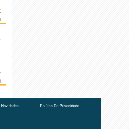
E
]
›
E
]
Novidades
Política De Privacidade