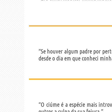
“Se houver algum padre por pert
desde o dia em que conheci minh
“O ciúme é a espécie mais intro
outros a culpa da sua feiura.”