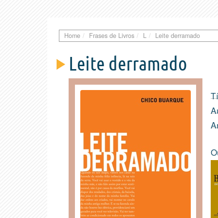
Home
Frases de Livros
L
Leite derramado
Leite derramado
Tí
A
A
O