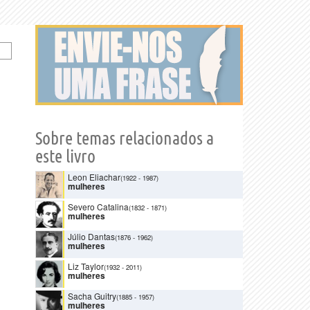
Sobre temas relacionados a
este livro
Leon Eliachar
(1922
-
1987)
mulheres
Severo Catalina
(1832
-
1871)
mulheres
Júlio Dantas
(1876
-
1962)
mulheres
Liz Taylor
(1932
-
2011)
mulheres
Sacha Guitry
(1885
-
1957)
mulheres