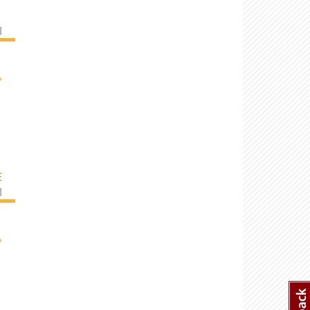
]
›
E
]
›