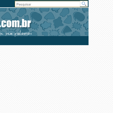
Área
do
Usuário