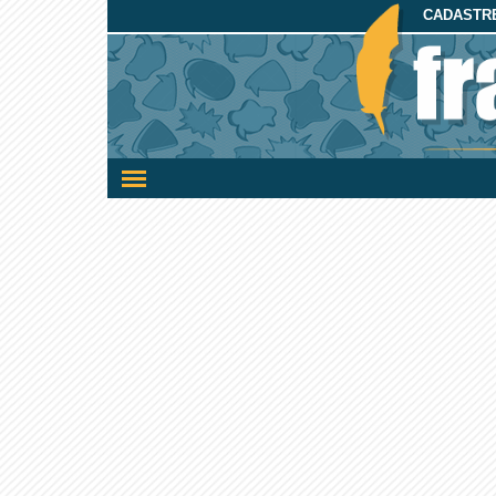
CADASTRE
Ativar/desativar
a
navegação