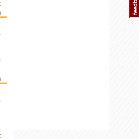
E
]
›
E
]
›
E