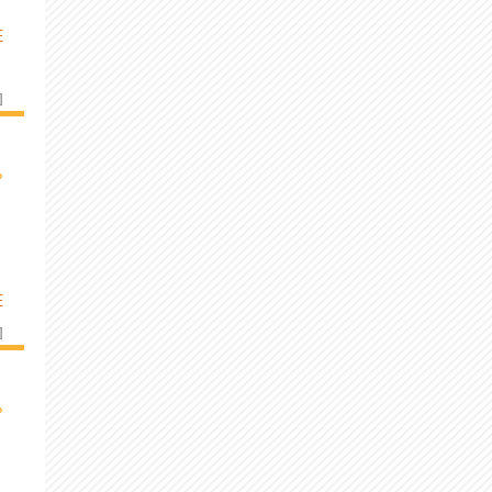
E
]
›
E
]
›