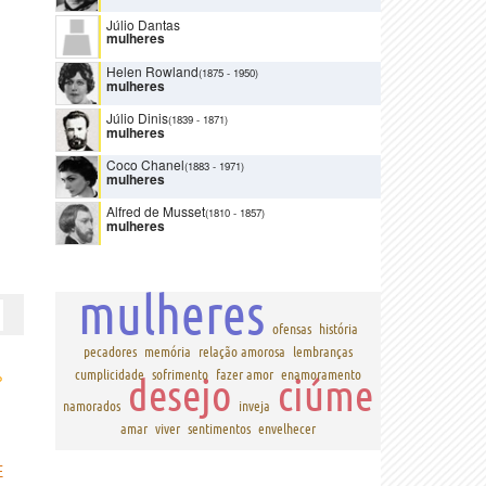
Júlio Dantas
mulheres
Helen Rowland
(1875
-
1950)
mulheres
Júlio Dinis
(1839
-
1871)
mulheres
Coco Chanel
(1883
-
1971)
mulheres
Alfred de Musset
(1810
-
1857)
mulheres
mulheres
ofensas
história
pecadores
memória
relação amorosa
lembranças
›
cumplicidade
sofrimento
fazer amor
enamoramento
desejo
ciúme
namorados
inveja
amar
viver
sentimentos
envelhecer
E