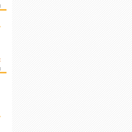
]
›
E
]
›