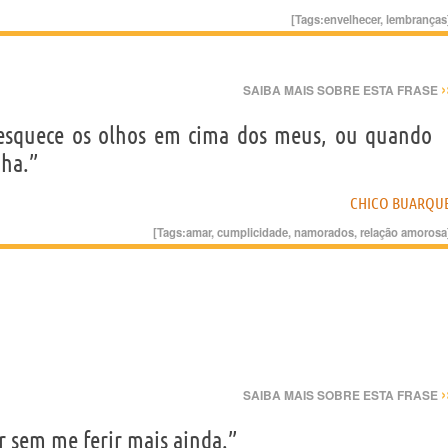
[Tags:
envelhecer
,
lembranças
›
SAIBA MAIS SOBRE ESTA FRASE
 esquece os olhos em cima dos meus, ou quando
nha.”
CHICO BUARQU
[Tags:
amar
,
cumplicidade
,
namorados
,
relação amorosa
›
SAIBA MAIS SOBRE ESTA FRASE
r sem me ferir mais ainda.”