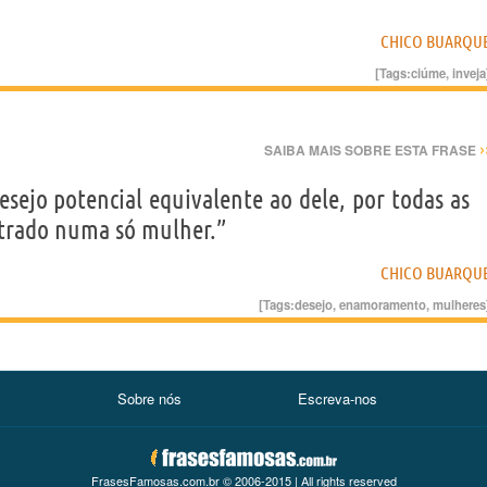
CHICO BUARQU
[Tags:
ciúme
,
inveja
›
SAIBA MAIS SOBRE ESTA FRASE
esejo potencial equivalente ao dele, por todas as
trado numa só mulher.”
CHICO BUARQU
[Tags:
desejo
,
enamoramento
,
mulheres
Sobre nós
Escreva-nos
FrasesFamosas.com.br © 2006-2015 | All rights reserved