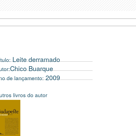
Leite derramado
tulo:
Chico Buarque
utor:
2009
no de lançamento:
utros livros do autor