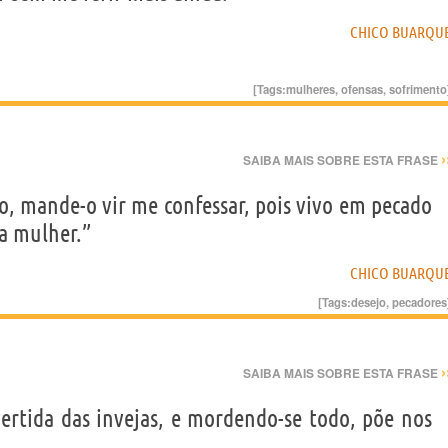
CHICO BUARQU
[Tags:
mulheres
,
ofensas
,
sofrimento
›
SAIBA MAIS SOBRE ESTA FRASE
o, mande-o vir me confessar, pois vivo em pecado
a mulher.”
CHICO BUARQU
[Tags:
desejo
,
pecadores
›
SAIBA MAIS SOBRE ESTA FRASE
vertida das invejas, e mordendo-se todo, põe nos